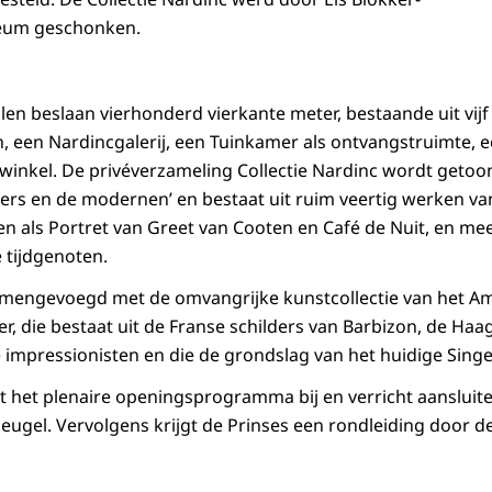
eum geschonken.
en beslaan vierhonderd vierkante meter, bestaande uit vijf
n, een Nardincgalerij, een Tuinkamer als ontvangstruimte, e
nkel. De privéverzameling Collectie Nardinc wordt getoon
jters en de modernen’ en bestaat uit ruim veertig werken van 
 als Portret van Greet van Cooten en Café de Nuit, en me
tijdgenoten.
samengevoegd met de omvangrijke kunstcollectie van het A
er, die bestaat uit de Franse schilders van Barbizon, de H
 impressionisten en die de grondslag van het huidige Singe
t het plenaire openingsprogramma bij en verricht aansluit
gel. Vervolgens krijgt de Prinses een rondleiding door d