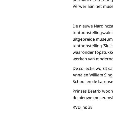
Verwer aan het mus
De nieuwe Nardinczal
tentoonstellingszale
uitgebreide museumwi
tentoonstelling ‘Slui
waaronder topstukken
werken van moderne 
De collectie wordt 
Anna en William Sing
School en de Larense
Prinses Beatrix woon
de nieuwe museumvleu
RVD, nr. 38