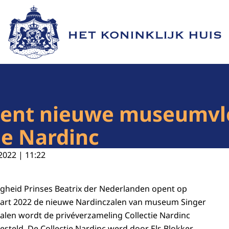
Naar de homepage van Het Koninklijk Huis
opent nieuwe museumvl
ie Nardinc
2022 | 11:22
gheid Prinses Beatrix der Nederlanden opent op
rt 2022 de nieuwe Nardinczalen van museum Singer
zalen wordt de privéverzameling Collectie Nardinc
teld. De Collectie Nardinc werd door Els Blokker-