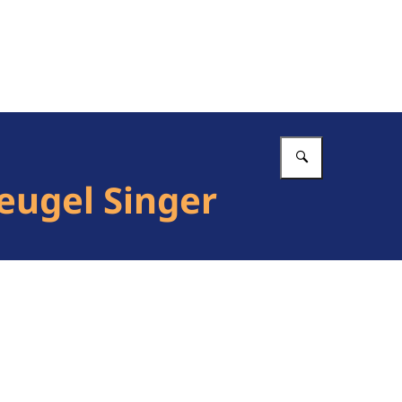
Vul in wat 
eugel Singer