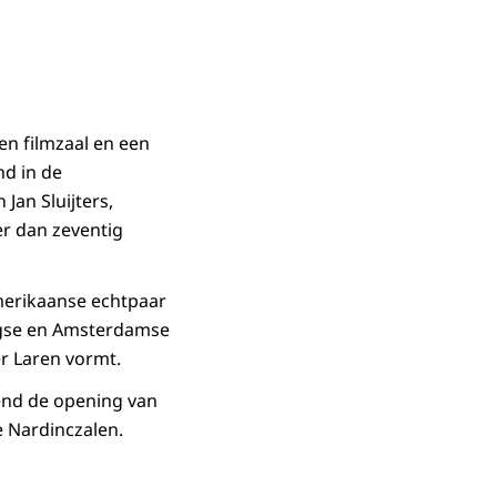
en filmzaal en een
d in de
Jan Sluijters,
er dan zeventig
merikaanse echtpaar
aagse en Amsterdamse
r Laren vormt.
end de opening van
e Nardinczalen.