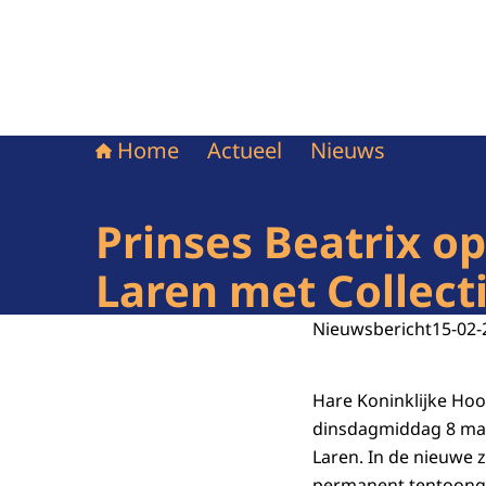
Home
Actueel
Nieuws
Prinses Beatrix 
Laren met Collect
Nieuwsbericht
15-02-
Hare Koninklijke Hoo
dinsdagmiddag 8 maa
Laren. In de nieuwe 
permanent tentoonges