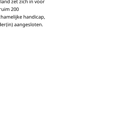
and zet zich in voor
 ruim 200
chamelijke handicap,
der(in) aangesloten.