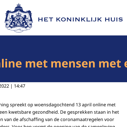
Naar de homepage van Het Koninklijk Huis
nline met mensen met 
2022 | 14:47
oning spreekt op woensdagochtend 13 april online met
een kwetsbare gezondheid. De gesprekken staan in het
en van de afschaffing van de coronamaatregelen voor
ders. Voor hen vormt de opening van de samenleving