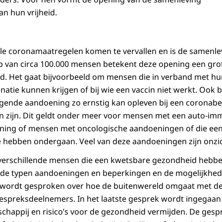
an hun vrijheid.
alle coronamaatregelen komen te vervallen en is de samenle
p van circa 100.000 mensen betekent deze opening een gro
d. Het gaat bijvoorbeeld om mensen die in verband met h
natie kunnen krijgen of bij wie een vaccin niet werkt. Ook 
gende aandoening zo ernstig kan opleven bij een coronabe
n zijn. Dit geldt onder meer voor mensen met een auto-im
ing of mensen met oncologische aandoeningen of die ee
 hebben ondergaan. Veel van deze aandoeningen zijn onzic
verschillende mensen die een kwetsbare gezondheid hebben
t de typen aandoeningen en beperkingen en de mogelijkhed
s wordt gesproken over hoe de buitenwereld omgaat met d
espreksdeelnemers. In het laatste gesprek wordt ingegaan
chappij en risico’s voor de gezondheid vermijden. De ges