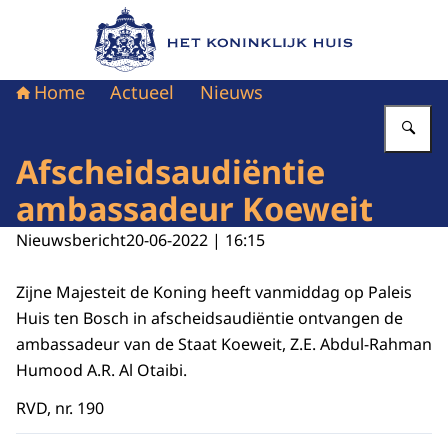
Naar de homepage van Het Koninklijk Huis
Home
Actueel
Nieuws
Vu
Afscheidsaudiëntie
ambassadeur Koeweit
Nieuwsbericht
20-06-2022 | 16:15
Zijne Majesteit de Koning heeft vanmiddag op Paleis
Huis ten Bosch in afscheidsaudiëntie ontvangen de
ambassadeur van de Staat Koeweit, Z.E. Abdul-Rahman
Humood A.R. Al Otaibi.
RVD, nr. 190