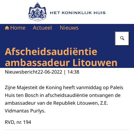
Naar de homepage van Het Koninklijk Huis
Home
Actueel
Nieuws
Vu
Afscheidsaudiëntie
ambassadeur Litouwen
Nieuwsbericht
22-06-2022 | 14:38
Zijne Majesteit de Koning heeft vanmiddag op Paleis
Huis ten Bosch in afscheidsaudiëntie ontvangen de
ambassadeur van de Republiek Litouwen, Z.E.
Vidmantas Purlys.
RVD, nr. 194