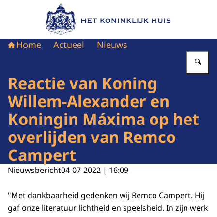
Naar de homepage van Het Koninklijk Huis
Home
Actueel
Nieuws
Vu
Reactie van Koning
Willem-Alexander en
Koningin Máxima op het
overlijden van Remco
Campert
Nieuwsbericht
04-07-2022 | 16:09
"Met dankbaarheid gedenken wij Remco Campert. Hij
gaf onze literatuur lichtheid en speelsheid. In zijn werk