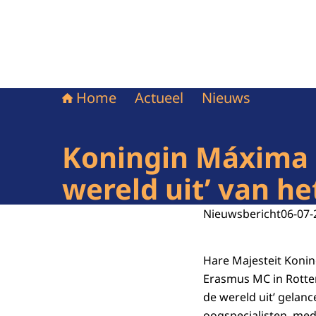
Home
Actueel
Nieuws
Koningin Máxima 
wereld uit’ van h
Nieuwsbericht
06-07-
Hare Majesteit Konin
Erasmus MC in Rotte
de wereld uit’ gelan
oogspecialisten, me