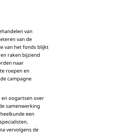
behandelen van
beteren van de
e van het fonds blijkt
en raken bijziend
worden naar
 te roepen en
s de campagne
 en oogartsen over
n de samenwerking
ogheelkunde een
pecialisten,
ma vervolgens de