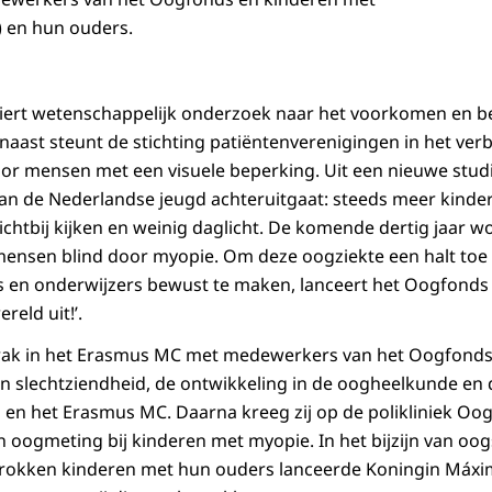
) en hun ouders.
iert wetenschappelijk onderzoek naar het voorkomen en 
ast steunt de stichting patiëntenverenigingen in het ver
oor mensen met een visuele beperking. Uit een nieuwe studi
van de Nederlandse jeugd achteruitgaat: steeds meer kinder
dichtbij kijken en weinig daglicht. De komende dertig jaar 
mensen blind door myopie. Om deze oogziekte een halt toe
s en onderwijzers bewust te maken, lanceert het Oogfond
reld uit!’.
ak in het Erasmus MC met medewerkers van het Oogfonds
an slechtziendheid, de ontwikkeling in de oogheelkunde e
 en het Erasmus MC. Daarna kreeg zij op de polikliniek O
 oogmeting bij kinderen met myopie. In het bijzijn van oogs
rokken kinderen met hun ouders lanceerde Koningin Máxi