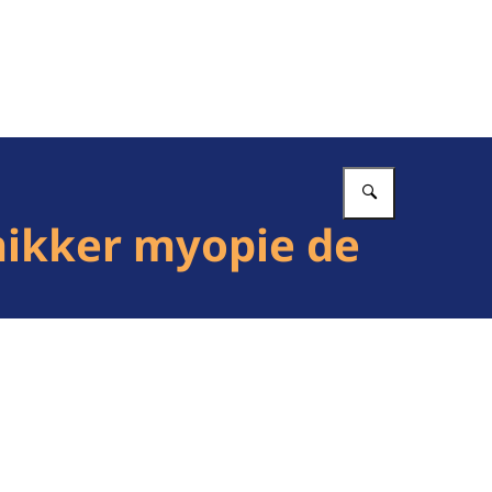
Vul in wat 
nikker myopie de