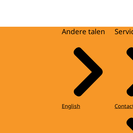
Andere talen
Servi
English
Contac