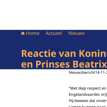
Home
Actueel
Nieuws
Reactie van Koni
en Prinses Beatri
Nieuwsbericht
14-11-
“Met diep respect e
Engelandvaarder, vrij
Hij bewees dat onver
samen kunnen gaan. M