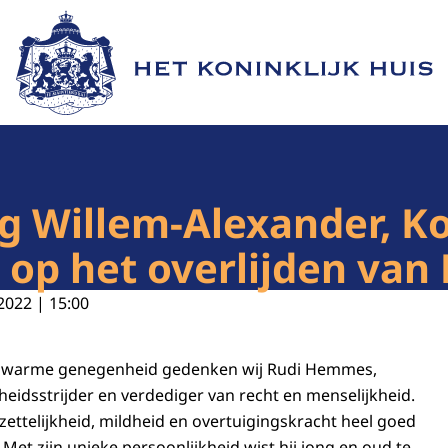
Naar de homepage van Het Koninklijk Huis
ng Willem-Alexander, 
x op het overlijden va
2022 | 15:00
n warme genegenheid gedenken wij Rudi Hemmes,
heidsstrijder en verdediger van recht en menselijkheid.
zettelijkheid, mildheid en overtuigingskracht heel goed
et zijn unieke persoonlijkheid wist hij jong en oud te