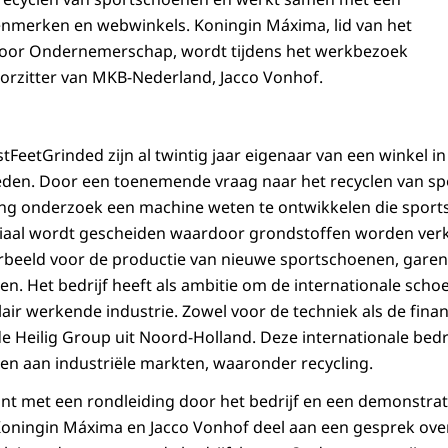
enmerken en webwinkels. Koningin Máxima, lid van het
oor Ondernemerschap, wordt tijdens het werkbezoek
orzitter van MKB-Nederland, Jacco Vonhof.
stFeetGrinded
zijn al twintig jaar eigenaar van een winkel in
en. Door een toenemende vraag naar het recyclen van sp
ang onderzoek een machine weten te ontwikkelen die sport
iaal wordt gescheiden waardoor grondstoffen worden verk
orbeeld voor de productie van nieuwe sportschoenen, gare
en. Het bedrijf heeft als ambitie om de internationale sch
lair werkende industrie. Zowel voor de techniek als de fina
Heilig Group uit Noord-Holland. Deze internationale bedr
en aan industriële markten, waaronder recycling.
t met een rondleiding door het bedrijf en een demonstrat
oningin Máxima en Jacco Vonhof deel aan een gesprek ove