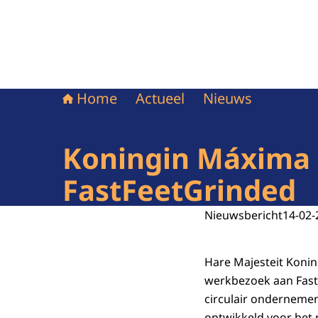
Home
Actueel
Nieuws
Koningin Máxima b
FastFeetGrinded
Nieuwsbericht
14-02-
Hare Majesteit Koni
werkbezoek aan
Fas
circulair ondernemen
ontwikkeld voor het