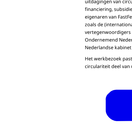
uitdagingen van cir
financiering, subsidi
eigenaren van
FastF
zoals de (internatio
vertegenwoordigers v
Ondernemend Nederla
Nederlandse kabinet u
Het werkbezoek past 
circulariteit deel va