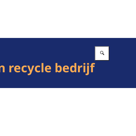
Vul in wat 
recycle bedrijf