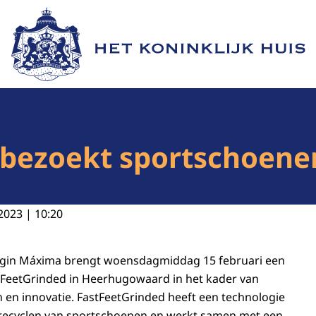
Naar de homepage van Het Koninklijk Huis
ezoekt sportschoenen 
2023 | 10:20
ngin Máxima brengt woensdagmiddag 15 februari een
tFeetGrinded
in Heerhugowaard in het kader van
 en innovatie.
FastFeetGrinded
heeft een technologie
 recyclen van sportschoenen en werkt samen met een