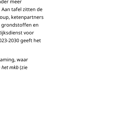
onder meer
Aan tafel zitten de
roup, ketenpartners
e grondstoffen en
ijksdienst voor
23-2030 geeft het
zaming, waar
n het mkb
(zie