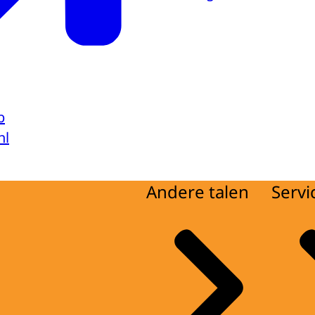
b
nl
Andere talen
Servi