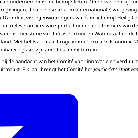
culair ondernemen en de bedrijfsketen. Onderwerpen zijn 
eregelingen, de arbeidsmarkt en (internationale) wetgeving. 
eetGrinded
, vertegenwoordigers van familiebedrijf Heilig G
nale) toeleveranciers van sportschoenen en afnemers van d
an het ministerie van Infrastructuur en Waterstaat en de R
nd. Met het Nationaal Programma Circulaire Economie 20
itvoering aan zijn ambities op dit terrein.
bij de aandacht van het Comité voor innovatie en verduur
n uitmaakt. Elk jaar brengt het Comité het
Jaarbericht Staat va