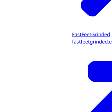
FastFeetGrinded
fastfeetgrinded.