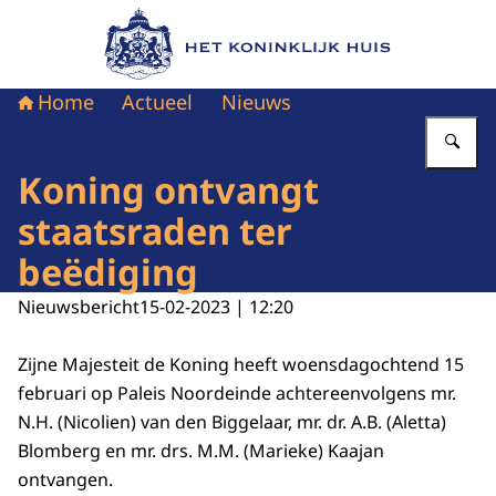
Naar de homepage van Het Koninklijk Huis
Home
Actueel
Nieuws
Vu
Koning ontvangt
staatsraden ter
beëdiging
Nieuwsbericht
15-02-2023 | 12:20
Zijne Majesteit de Koning heeft woensdagochtend 15
februari op Paleis Noordeinde achtereenvolgens mr.
N.H. (Nicolien) van den Biggelaar, mr. dr. A.B. (Aletta)
Blomberg en mr. drs. M.M. (Marieke) Kaajan
ontvangen.