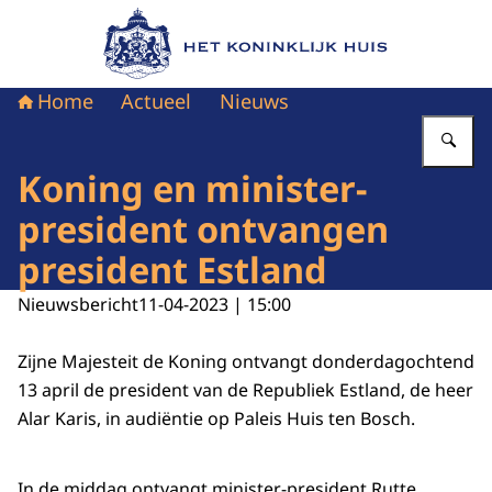
Naar de homepage van Het Koninklijk Huis
Home
Actueel
Nieuws
Vu
Koning en minister-
president ontvangen
president Estland
Nieuwsbericht
11-04-2023 | 15:00
Zijne Majesteit de Koning ontvangt donderdagochtend
13 april de president van de Republiek Estland, de heer
Alar Karis, in audiëntie op Paleis Huis ten Bosch.
In de middag ontvangt minister-president Rutte