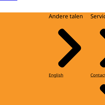
Andere talen
Servi
English
Contac