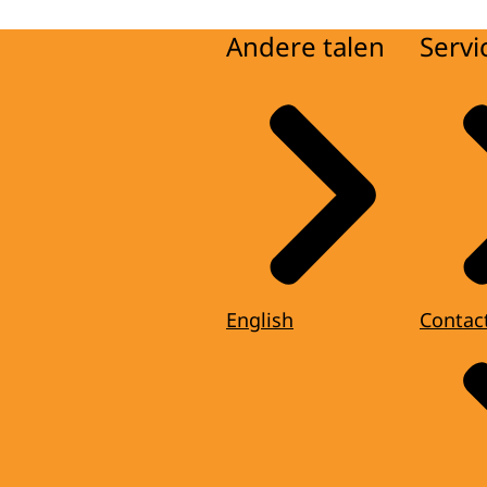
Andere talen
Servi
English
Contac