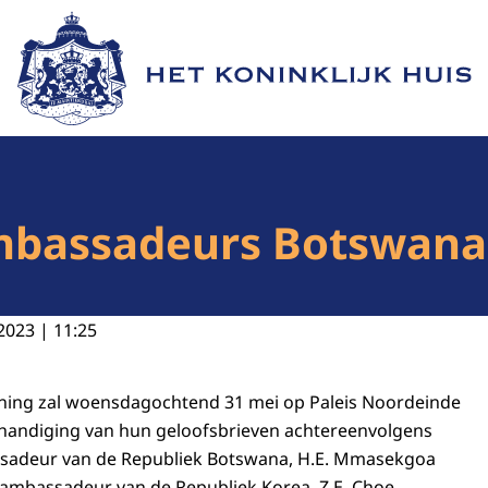
Naar de homepage van Het Koninklijk Huis
mbassadeurs Botswana,
2023 | 11:25
oning zal woensdagochtend 31 mei op Paleis Noordeinde
rhandiging van hun geloofsbrieven achtereenvolgens
sadeur van de Republiek Botswana, H.E. Mmasekgoa
mbassadeur van de Republiek Korea, Z.E. Choe