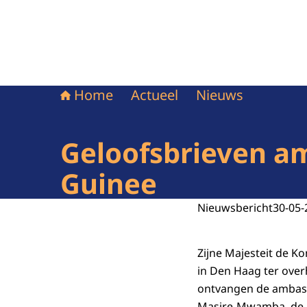
Home
Actueel
Nieuws
Geloofsbrieven a
Guinee
Nieuwsbericht
30-05-
Zijne Majesteit de K
in Den Haag ter ove
ontvangen de ambas
Masire-Mwamba, de a