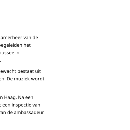
kamerheer van de
 begeleiden het
aussee in
.
rewacht bestaat uit
n. De muziek wordt
en Haag. Na een
t een inspectie van
 van de ambassadeur