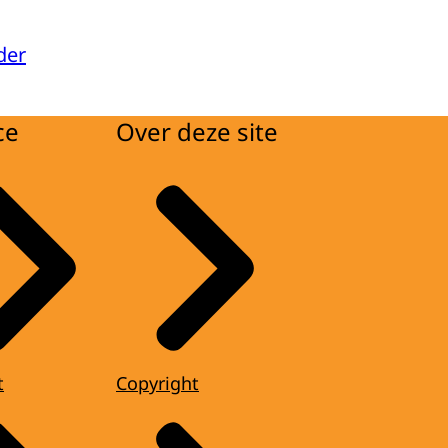
der
ce
Over deze site
t
Copyright