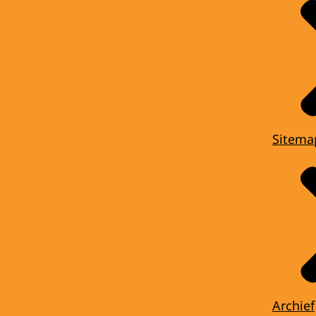
Sitema
Archief