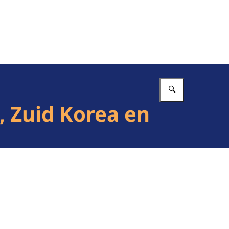
Vul in wat 
 Zuid Korea en