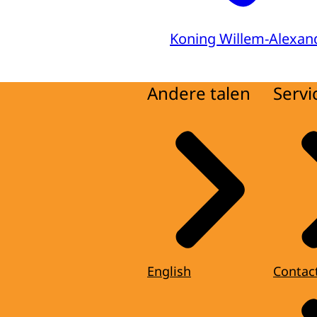
Koning Willem-Alexan
Andere talen
Servi
English
Contac