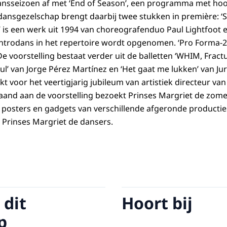
 dansseizoen af met ‘End of Season’, een programma met h
ansgezelschap brengt daarbij twee stukken in première: ‘
 is een werk uit 1994 van choreografenduo Paul Lightfoot e
Introdans in het repertoire wordt opgenomen. ‘Pro Forma-2’
De voorstelling bestaat verder uit de balletten ‘WHIM, Fractu
ul’ van Jorge Pérez Martínez en ‘Het gaat me lukken’ van Ju
kt voor het veertigjarig jubileum van artistiek directeur va
aand aan de voorstelling bezoekt Prinses Margriet de zom
posters en gadgets van verschillende afgeronde productie
 Prinses Margriet de dansers.
 dit
Hoort bij
p