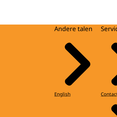
Andere talen
Servi
English
Contac