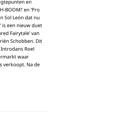
oogtepunten en
SH-BOOM!’ en ‘Pro
n Sol León dat nu
 is een nieuw duet
red Fairytale’ van
rriën Schobben. Dit
n Introdans Roel
ermarkt waar
s verkoopt. Na de