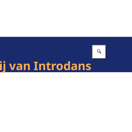
Vul in wat 
ij van Introdans