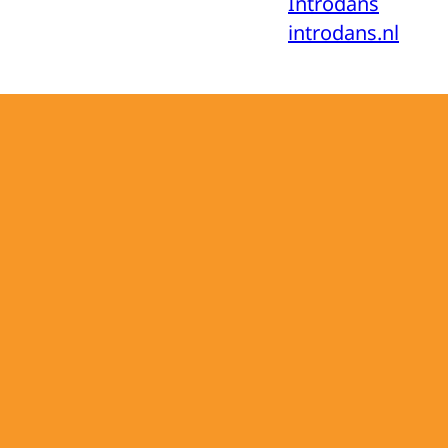
Introdans
introdans.nl