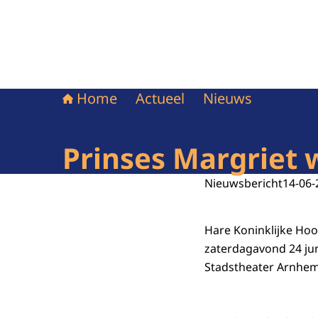
Home
Actueel
Nieuws
Prinses Margriet w
Nieuwsbericht
14-06-
Hare Koninklijke Ho
zaterdagavond 24 juni
Stadstheater Arnhem