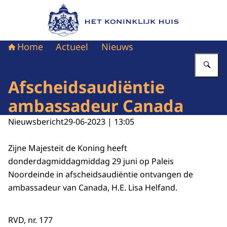
Naar de homepage van Het Koninklijk Huis
Home
Actueel
Nieuws
Vu
Afscheidsaudiëntie
ambassadeur Canada
Nieuwsbericht
29-06-2023 | 13:05
Zijne Majesteit de Koning heeft
donderdagmiddagmiddag 29 juni op Paleis
Noordeinde in afscheidsaudiëntie ontvangen de
ambassadeur van Canada, H.E. Lisa Helfand.
RVD, nr. 177