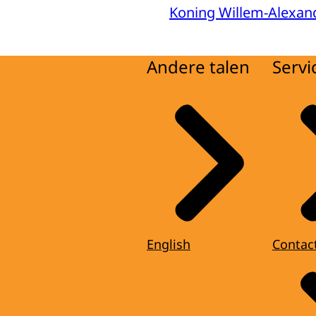
Koning Willem-Alexan
Andere talen
Servi
English
Contac