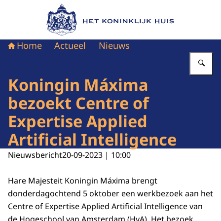
Naar de homepage van Het Koninklijk Huis
Home
Actueel
Nieuws
Vu
Koningin Máxima
bezoekt Centre of
Expertise Applied
Artificial Intelligence
Nieuwsbericht
20-09-2023 | 10:00
Hare Majesteit Koningin Máxima brengt
donderdagochtend 5 oktober een werkbezoek aan het
Centre of Expertise Applied Artificial Intelligence
van
de Hogeschool van Amsterdam (HvA). Het bezoek