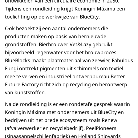
ontwikkelen van een circulaire economie in 2050.
Tijdens een rondleiding krijgt Koningin Máxima een
toelichting op de werkwijze van
BlueCity
.
Ook bezoekt zij een aantal ondernemers die
producten maken op basis van hernieuwde
grondstoffen. Bierbrouwer Vet&
Lazy
gebruikt
bijvoorbeeld regenwater voor het brouwproces.
BlueBlocks
maakt plaatmateriaal van zeewier,
Fabulous
Fungi onttrekt pigmenten uit schimmels om textiel
mee te verven en industrieel ontwerpbureau
Better
Future Factory
richt zich op recycling en herontwerp
van kunststoffen.
Na de rondleiding is er een rondetafelgesprek waarin
Koningin Máxima met ondernemers uit
BlueCity
en
bedrijven uit het brede ecosysteem zoals Renewi
(afvalverwerker en recyclebedrijf), PeelPioneers
(sinaasappelschillenfabriek) en Holland
Shipyards