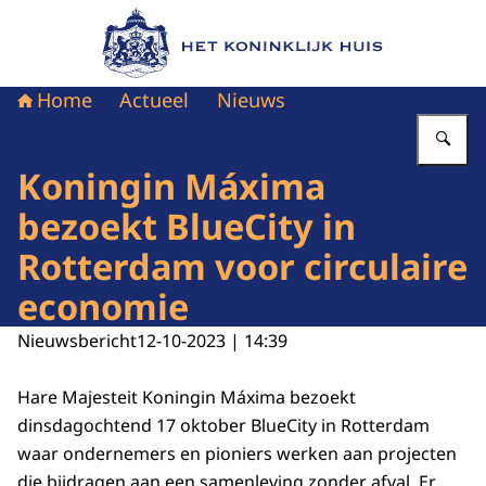
Naar de homepage van Het Koninklijk Huis
Home
Actueel
Nieuws
Vu
Koningin Máxima
bezoekt BlueCity in
Rotterdam voor circulaire
economie
Nieuwsbericht
12-10-2023 | 14:39
Hare Majesteit Koningin Máxima bezoekt
dinsdagochtend 17 oktober
BlueCity
in Rotterdam
waar ondernemers en pioniers werken aan projecten
die bijdragen aan een samenleving zonder afval. Er