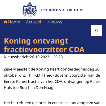
Naar de homepage van Het Koninklijk Huis
Home
Actueel
Nieuws
Vu
Koning ontvangt
fractievoorzitter CDA
Nieuwsbericht
26-10-2023 | 20:23
Zijne Majesteit de Koning heeft donderdagmiddag 26
oktober drs. Th.J.F.M. (Theo) Bovens, voorzitter van de
Eerste Kamerfractie van het CDA, ontvangen op Paleis
Huis ten Bosch in Den Haag.
Het betreft een gesprek in een reeks ontvangsten van