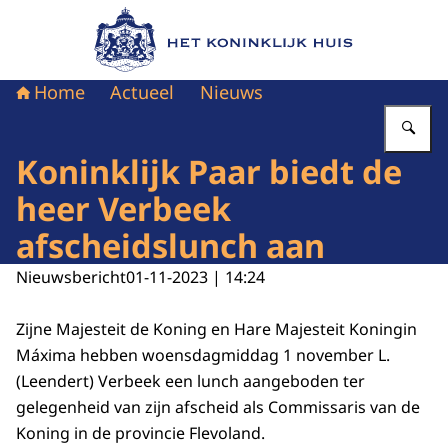
Naar de homepage van Het Koninklijk Huis
Home
Actueel
Nieuws
Vu
Koninklijk Paar biedt de
heer Verbeek
afscheidslunch aan
Nieuwsbericht
01-11-2023 | 14:24
Zijne Majesteit de Koning en Hare Majesteit Koningin
Máxima hebben woensdagmiddag 1 november L.
(Leendert) Verbeek een lunch aangeboden ter
gelegenheid van zijn afscheid als Commissaris van de
Koning in de provincie Flevoland.