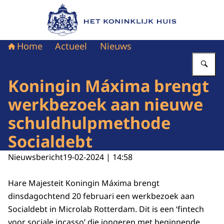
Naar de homepage van Het Koninklijk Huis
Home
Actueel
Nieuws
Vu
Koningin Máxima brengt
werkbezoek aan nieuwe
schuldhulpmethode
Socialdebt
Nieuwsbericht
19-02-2024 | 14:58
Hare Majesteit Koningin Máxima brengt
dinsdagochtend 20 februari een werkbezoek aan
Socialdebt in Microlab Rotterdam. Dit is een ‘fintech
voor sociale incasso’ die jongeren met beginnende