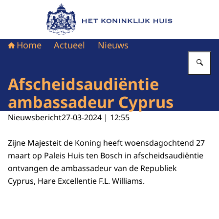
Naar de homepage van Het Koninklijk Huis
Home
Actueel
Nieuws
Vu
Afscheidsaudiëntie
ambassadeur Cyprus
Nieuwsbericht
27-03-2024 | 12:55
Zijne Majesteit de Koning heeft woensdagochtend 27
maart op Paleis Huis ten Bosch in afscheidsaudiëntie
ontvangen de ambassadeur van de Republiek
Cyprus, Hare Excellentie F.L. Williams.