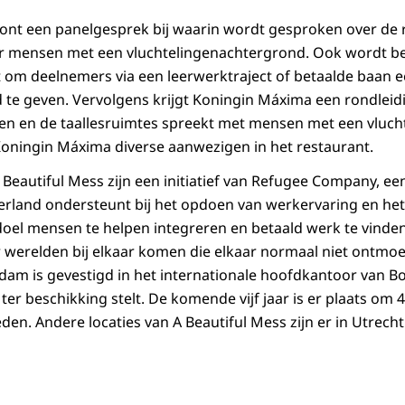
nt een panelgesprek bij waarin wordt gesproken over de r
or mensen met een vluchtelingenachtergrond. Ook wordt b
aat om deelnemers via een leerwerktraject of betaalde baan 
 te geven. Vervolgens krijgt Koningin Máxima een rondleid
uken en de taallesruimtes spreekt met mensen met een vluc
oningin Máxima diverse aanwezigen in het restaurant.
Beautiful Mess zijn een initiatief van Refugee Company, een
rland ondersteunt bij het opdoen van werkervaring en het
 doel mensen te helpen integreren en betaald werk te vinden
ar werelden bij elkaar komen die elkaar normaal niet ontmo
dam is gevestigd in het internationale hoofdkantoor van B
 ter beschikking stelt. De komende vijf jaar is er plaats o
eden. Andere locaties van A Beautiful Mess zijn er in Utrec