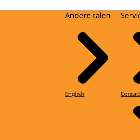
Andere talen
Servi
English
Contac