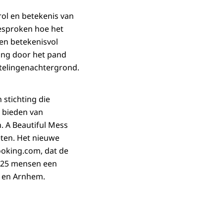
ol en betekenis van
esproken hoe het
een betekenisvol
ing door het pand
htelingenachtergrond.
 stichting die
 bieden van
. A Beautiful Mess
eten. Het nieuwe
ooking.com, dat de
m 425 mensen een
ht en Arnhem.