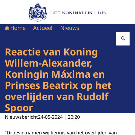
Naar de homepage van Het Koninklijk Huis
Home
Actueel
Nieuws
Vu
Reactie van Koning
Willem-Alexander,
Koningin Máxima en
Prinses Beatrix op het
overlijden van Rudolf
Spoor
Nieuwsbericht
24-05-2024 | 20:20
“Droevig namen wij kennis van het overlijden van