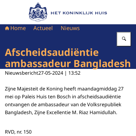
Naar de homepage van Het Koninklijk Huis
Home
Actueel
Nieuws
Vu
Afscheidsaudiëntie
ambassadeur Bangladesh
Nieuwsbericht
27-05-2024 | 13:52
Zijne Majesteit de Koning heeft maandagmiddag 27
mei op Paleis Huis ten Bosch in afscheidsaudiëntie
ontvangen de ambassadeur van de Volksrepubliek
Bangladesh, Zijne Excellentie M. Riaz Hamidullah.
RVD, nr. 150