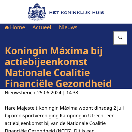
Naar de homepage van Het Koninklijk Huis
Home
Actueel
Nieuws
Vu
Koningin Máxima bij
actiebijeenkomst
Nationale Coalitie
Financiële Gezondheid
Nieuwsbericht
25-06-2024 | 14:38
Hare Majesteit Koningin Máxima woont dinsdag 2 juli
bij omnisportvereniging Kampong in Utrecht een
actiebijeenkomst bij van de Nationale Coalitie
Financiële Gezondheid (NCFG). Dit is een