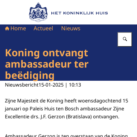
Naar de homepage van Het Koninklijk Huis
Home
Actueel
Nieuws
Vu
Koning ontvangt
ambassadeur ter
beëdiging
Nieuwsbericht
15-01-2025 | 10:13
Zijne Majesteit de Koning heeft woensdagochtend 15
januari op Paleis Huis ten Bosch ambassadeur Zijne
Excellentie drs. J.F. Gerzon (Bratislava) ontvangen.
Ambassadeur Gerzon is ten overstaan van de Koning