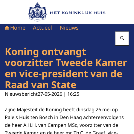
Naar de homepage van Het Koninklijk Huis
Home
Actueel
Nieuws
Vu
Koning ontvangt
voorzitter Tweede Kamer
en vice-president van de
Raad van State
Nieuwsbericht
27-05-2026 | 16:25
Zijne Majesteit de Koning heeft dinsdag 26 mei op
Paleis Huis ten Bosch in Den Haag achtereenvolgens
de heer A.H.H. van Campen MSc, voorzitter van de
Tweede Kamer, en de heer mr. Th.C. de Graaf, vice-