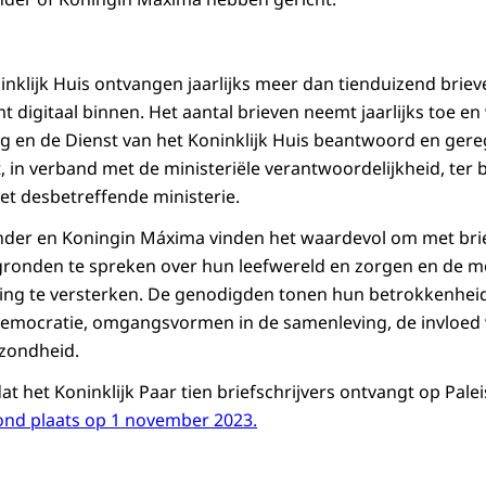
inklijk Huis ontvangen jaarlijks meer dan tienduizend briev
 digitaal binnen. Het aantal brieven neemt jaarlijks toe en
g en de Dienst van het Koninklijk Huis beantwoord en gereg
, in verband met de ministeriële verantwoordelijkheid, te
t desbetreffende ministerie.
nder en Koningin Máxima vinden het waardevol om met brie
gronden te spreken over hun leefwereld en zorgen en de mo
ng te versterken. De genodigden tonen hun betrokkenheid 
 democratie, omgangsvormen in de samenleving, de invloed 
gezondheid.
dat het Koninklijk Paar tien briefschrijvers ontvangt op Pal
ond plaats op 1 november 2023.