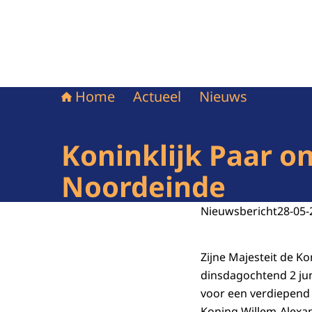
Home
Actueel
Nieuws
Koninklijk Paar on
Noordeinde
Nieuwsbericht
28-05-
Zijne Majesteit de K
dinsdagochtend 2 jun
voor een verdiepend g
Koning Willem-Alexa