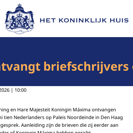
Naar de homepage van Het Koninklijk Huis
tvangt briefschrijvers 
2026 | 10:00
oning en Hare Majesteit Koningin Máxima ontvangen
i tien Nederlanders op Paleis Noordeinde in Den Haag
esprek. Aanleiding zijn de brieven die zij eerder aan
nder of Koningin Máxima hebben gericht.