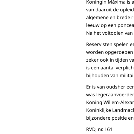
Koningin Máxima is al
van daaruit de opleid
algemene en brede rol
leeuw op een ponceau
Na het voltooien van 
Reservisten spelen e
worden opgeroepen voo
zeker ook in tijden va
is een aantal verpli
bijhouden van milita
Er is van oudsher ee
was legeraanvoerder
Koning Willem-Alexand
Koninklijke Landmach
bijzondere positie en
RVD, nr. 161