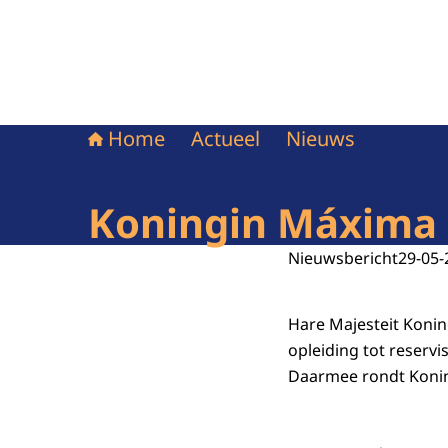
Home
Actueel
Nieuws
Koningin Máxima 
Nieuwsbericht
29-05-
Hare Majesteit Koning
opleiding tot reservi
Daarmee rondt Koning