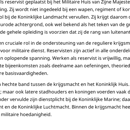
s reservist geplaatst bij het Militaire Huis van Zijne Majest
ing. Zij wordt niet ingedeeld bij een wapen, regiment of ko
 bij de Koninklijke Landmacht vervullen. Zij krijgt daarom
rode achtergrond, ook wel bekend als het teken van de gro
de gehele opleiding is voorzien dat zij de rang van luitenant
en cruciale rol in de ondersteuning van de reguliere krijg
r militaire dienst. Reservisten zijn actief in alle onderde
n oplopende spanning. Werken als reservist is vrijwillig, maar
chte bijeenkomsten zoals deelname aan oefeningen, theorie
ire basisvaardigheden.
n hechte band tussen de krijgsmacht en het Koninklijk Huis
; maar ook latere stadhouders en koningen voerden vaak d
er vervulde zijn dienstplicht bij de Koninklijke Marine; daa
t en de Koninklijke Luchtmacht. Binnen de krijgsmacht heef
 militaire hoedanigheid.