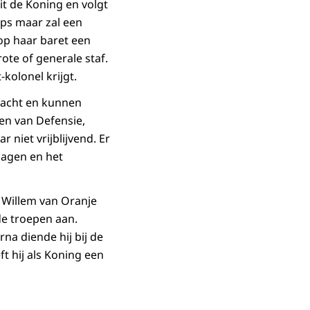
eit de Koning en volgt
rps maar zal een
 op haar baret een
te of generale staf.
-kolonel krijgt.
smacht en kunnen
len van Defensie,
 niet vrijblijvend. Er
dagen en het
. Willem van Oranje
e troepen aan.
rna diende hij bij de
t hij als Koning een