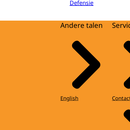
Defensie
Andere talen
Servi
English
Contac