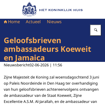
Naar de homepage van Het Koninklijk Huis
Home
Actueel
Nieuws
Vu
Geloofsbrieven
ambassadeurs Koeweit
en Jamaica
Nieuwsbericht
02-06-2026 | 11:56
Zijne Majesteit de Koning zal woensdagochtend 3 juni
op Paleis Noordeinde in Den Haag ter overhandiging
van hun geloofsbrieven achtereenvolgens ontvangen
de ambassadeur van de Staat Koeweit, Zijne
Excellentie A.S.M. Al-Jarallah, en de ambassadeur van