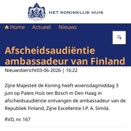
Naar de homepage van Het Koninklijk Huis
Home
Actueel
Nieuws
Vu
Afscheidsaudiëntie
ambassadeur van Finland
Nieuwsbericht
03-06-2026 | 16:22
Zijne Majesteit de Koning heeft woensdagmiddag 3
juni op Paleis Huis ten Bosch in Den Haag in
afscheidsaudiëntie ontvangen de ambassadeur van de
Republiek Finland, Zijne Excellentie I-P. A. Similä.
RVD, nr. 167