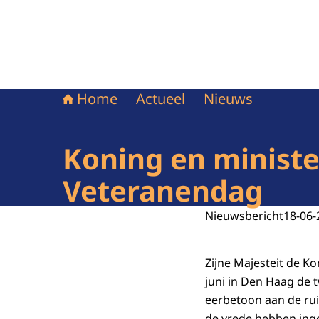
Home
Actueel
Nieuws
Koning en ministe
Veteranendag
Nieuwsbericht
18-06-
Zijne Majesteit de K
juni in Den Haag de t
eerbetoon aan de rui
de vrede hebben inge