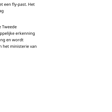
t een fly-past. Het
dag
de Tweede
ppelijke erkenning
ing en wordt
 het ministerie van