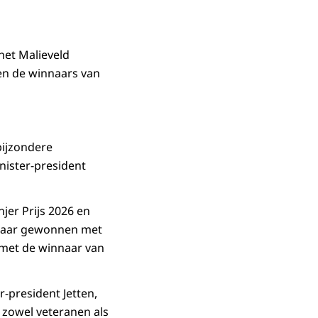
 het Malieveld
 en de winnaars van
bijzondere
nister-president
jer Prijs 2026 en
t jaar gewonnen met
 met de winnaar van
-president Jetten,
 zowel veteranen als