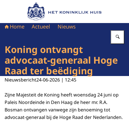
Naar de homepage van Het Koninklijk Huis
Home
Actueel
Nieuws
Vu
Koning ontvangt
advocaat-generaal Hoge
Raad ter beëdiging
Nieuwsbericht
24-06-2026 | 12:45
Zijne Majesteit de Koning heeft woensdag 24 juni op
Paleis Noordeinde in Den Haag de heer mr. R.A.
Bosman ontvangen vanwege zijn benoeming tot
advocaat-generaal bij de Hoge Raad der Nederlanden.