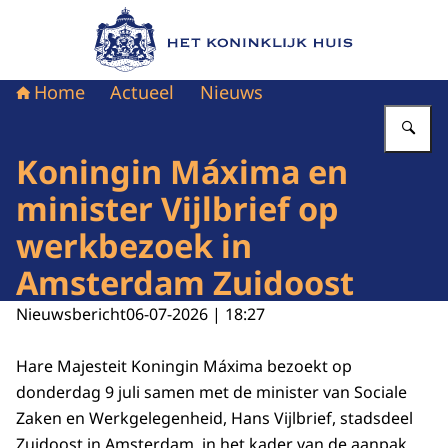
Naar de homepage van Het Koninklijk Huis
Home
Actueel
Nieuws
Vu
Koningin Máxima en
minister Vijlbrief op
werkbezoek in
Amsterdam Zuidoost
Nieuwsbericht
06-07-2026 | 18:27
Hare Majesteit Koningin Máxima bezoekt op
donderdag 9 juli samen met de minister van Sociale
Zaken en Werkgelegenheid, Hans Vijlbrief, stadsdeel
Zuidoost in Amsterdam, in het kader van de aanpak