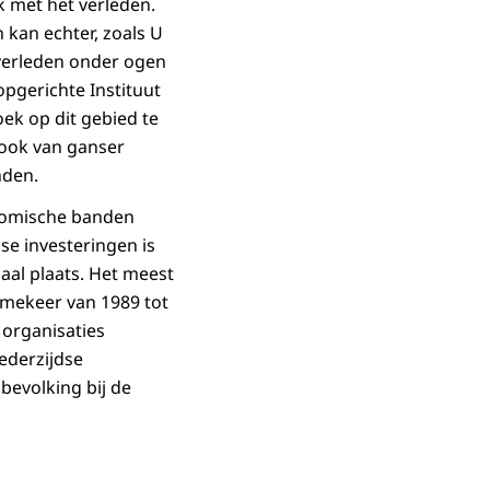
 met het verleden.
 kan echter, zoals U
verleden onder ogen
opgerichte Instituut
ek op dit gebied te
n ook van ganser
nden.
onomische banden
e investeringen is
aal plaats. Het meest
mmekeer van 1989 tot
organisaties
ederzijdse
evolking bij de