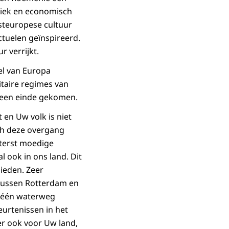
tiek en economisch
esteuropese cultuur
ctuelen geïnspireerd.
 verrijkt.
eel van Europa
itaire regimes van
n een einde gekomen.
en Uw volk is niet
ich deze overgang
iterst moedige
 ook in ons land. Dit
bieden. Zeer
e tussen Rotterdam en
r één waterweg
eurtenissen in het
er ook voor Uw land,