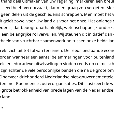
 thans deel uitmaken van Uw regering, markeren een breuk
eel leed heeft veroorzaakt, dat men graag zou vergeten. Men
 geen delen uit de geschiedenis schrappen. Men moet het 
it geldt zowel voor Uw land als voor het onze. Het onlangs 
denis, dat beoogt onafhankelijk, wetenschappelijk onderzo
n een belangrijke rol vervullen. Wij steunen dit initiatief da
orbeeld van vruchtbare samenwerking tussen onze beide la
ekt zich uit tot tal van terreinen. De reeds bestaande ec
worden wanneer een aantal belemmeringen voor buitenlands
e en educatieve uitwisselingen vinden reeds op ruime sch
 zijn echter de vele persoonlijke banden die na de grote o
 Ongeveer driehonderd Nederlandse niet-gouvernementele 
n met Roemeense zusterorganisaties. Dit illustreert de w
grote betrokkenheid van brede lagen van de Nederlandse b
 land.
t,