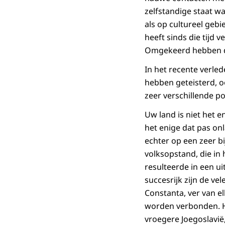
zelfstandige staat w
als op cultureel gebi
heeft sinds die tijd 
Omgekeerd hebben den
In het recente verled
hebben geteisterd, o
zeer verschillende po
Uw land is niet het 
het enige dat pas on
echter op een zeer b
volksopstand, die in
resulteerde in een ui
succesrijk zijn de v
Constanta, ver van 
worden verbonden. He
vroegere Joegoslavië