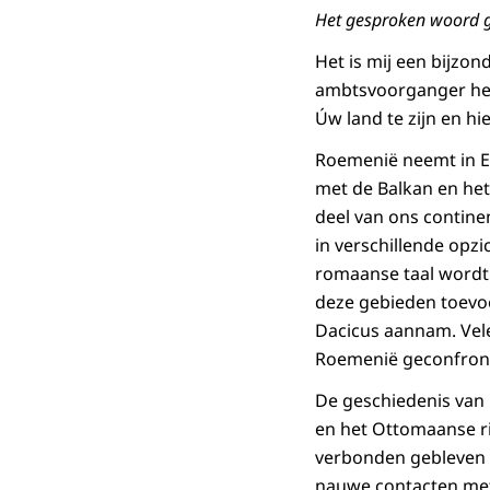
Het gesproken woord g
Het is mij een bijzo
ambtsvoorganger heef
Úw land te zijn en h
Roemenië neemt in Eu
met de Balkan en het
deel van ons continen
in verschillende opzi
romaanse taal wordt 
deze gebieden toevoe
Dacicus aannam. Vele
Roemenië geconfronte
De geschiedenis van 
en het Ottomaanse ri
verbonden gebleven 
nauwe contacten met