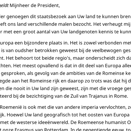
eldt
Mijnheer de President,
nder genoegen dit staatsbezoek aan Uw land te kunnen bre
t ons land verschillende malen bezocht. Het verheugt mij n
ier met een groot aantal van Uw landgenoten kennis te ku
ropa een bijzondere plaats in. Het is zowel verbonden met
 is van oudsher betrokken geweest bij de veelbewogen gesc
t. Het behoort tot beide regio's, maar onderscheidt zich da
chten. Het meest opvallend is dat in dit deel van Europa alle
gesproken, als gevolg van de ambities van de Romeinse kei
gde aan het Romeinse rijk en daarop zo trots was dat hij 
n die nooit in Uw land zijn geweest, zijn met die vroege ge
erd bij de bezichtiging van de Zuil van Trajanus in Rome.
Roemenië is ook met die van andere imperia vervlochten, zo
jk. Hoewel Uw land geografisch tot het oosten van Europa be
met de westerse ideeënwereld. De Roemeense humanist O
 onze Erasmus van Rotterdam. In de negentiende eeuw, t