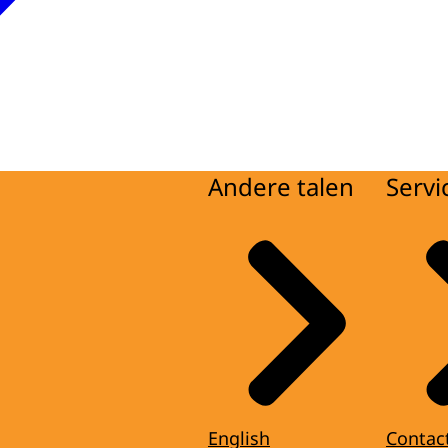
Andere talen
Servi
English
Contac