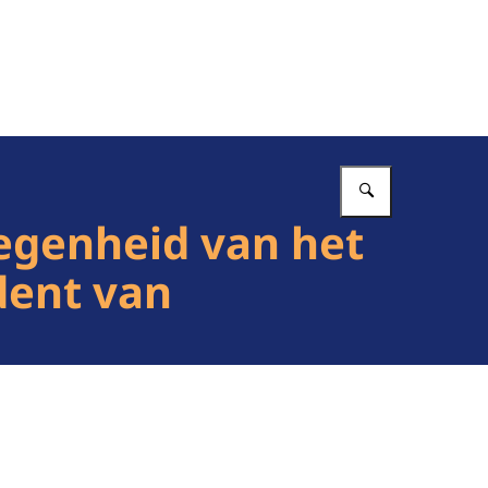
Vul in wat 
legenheid van het
dent van