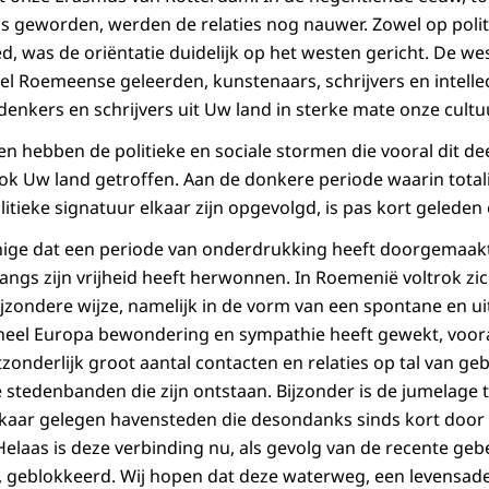
as geworden, werden de relaties nog nauwer. Zowel op poli
ed, was de oriëntatie duidelijk op het westen gericht. De w
veel Roemeense geleerden, kunstenaars, schrijvers en intelle
kers en schrijvers uit Uw land in sterke mate onze cultuur
en hebben de politieke en sociale stormen die vooral dit d
ok Uw land getroffen. Aan de donkere periode waarin total
litieke signatuur elkaar zijn opgevolgd, is pas kort gelede
enige dat een periode van onderdrukking heeft doorgemaakt 
langs zijn vrijheid heeft herwonnen. In Roemenië voltrok z
ijzondere wijze, namelijk in de vorm van een spontane en u
 heel Europa bewondering en sympathie heeft gewekt, vooral
tzonderlijk groot aantal contacten en relaties op tal van ge
ele stedenbanden die zijn ontstaan. Bijzonder is de jumelag
elkaar gelegen havensteden die desondanks sinds kort doo
laas is deze verbinding nu, als gevolg van de recente geb
, geblokkeerd. Wij hopen dat deze waterweg, een levensad