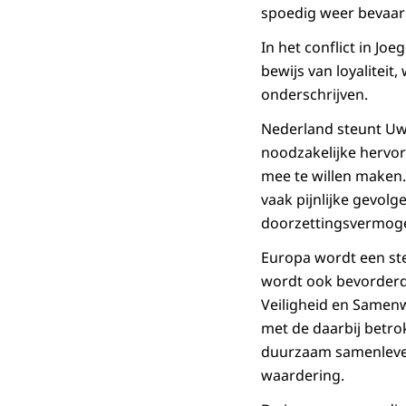
spoedig weer bevaarb
In het conflict in Jo
bewijs van loyalitei
onderschrijven.
Nederland steunt Uw 
noodzakelijke hervor
mee te willen maken.
vaak pijnlijke gevolg
doorzettingsvermoge
Europa wordt een stee
wordt ook bevorderd 
Veiligheid en Samenwe
met de daarbij betro
duurzaam samenleven 
waardering.