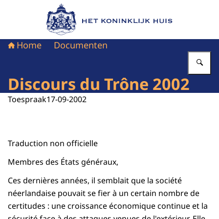
Naar de homepage van Het Koninklijk Huis
Home
Documenten
Vu
Discours du Trône 2002
Toespraak
17-09-2002
Traduction non officielle
Membres des États généraux,
Ces dernières années, il semblait que la société
néerlandaise pouvait se fier à un certain nombre de
certitudes : une croissance économique continue et la
sécurité face à des attaques venues de l'extérieur. Elle