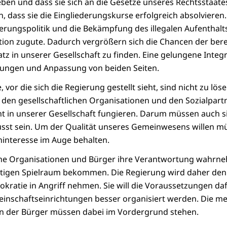
leben und dass sie sich an die Gesetze unseres Rechtsstaate
, dass sie die Eingliederungskurse erfolgreich absolvieren
erungspolitik und die Bekämpfung des illegalen Aufenthal
ion zugute. Dadurch vergrößern sich die Chancen der bere
tz in unserer Gesellschaft zu finden. Eine gelungene Integ
ungen und Anpassung von beiden Seiten.
vor die sich die Regierung gestellt sieht, sind nicht zu lös
en gesellschaftlichen Organisationen und den Sozialpartne
 in unserer Gesellschaft fungieren. Darum müssen auch sie
st sein. Um der Qualität unseres Gemeinwesens willen mü
ninteresse im Auge behalten.
che Organisationen und Bürger ihre Verantwortung wahrn
ötigen Spielraum bekommen. Die Regierung wird daher de
okratie in Angriff nehmen. Sie will die Voraussetzungen daf
nschaftseinrichtungen besser organisiert werden. Die m
en der Bürger müssen dabei im Vordergrund stehen.