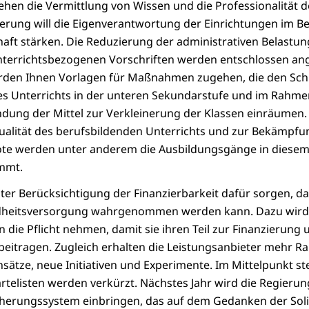
hen die Vermittlung von Wissen und die Professionalität d
ierung will die Eigenverantwortung der Einrichtungen im Be
aft stärken. Die Reduzierung der administrativen Belastun
terrichtsbezogenen Vorschriften werden entschlossen an
en Ihnen Vorlagen für Maßnahmen zugehen, die den Schu
es Unterrichts in der unteren Sekundarstufe und im Rahme
dung der Mittel zur Verkleinerung der Klassen einräumen.
ualität des berufsbildenden Unterrichts und zur Bekämpfu
e werden unter anderem die Ausbildungsgänge in diesem
mmt.
nter Berücksichtigung der Finanzierbarkeit dafür sorgen, da
dheitsversorgung wahrgenommen werden kann. Dazu wird 
n die Pflicht nehmen, damit sie ihren Teil zur Finanzierung
eitragen. Zugleich erhalten die Leistungsanbieter mehr R
ätze, neue Initiativen und Experimente. Im Mittelpunkt st
rtelisten werden verkürzt. Nächstes Jahr wird die Regierun
herungssystem einbringen, das auf dem Gedanken der Soli