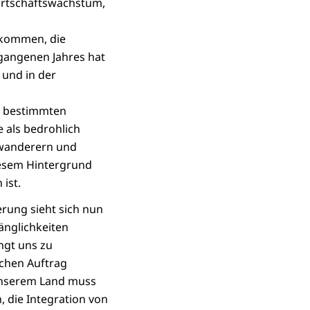
Wirtschaftswachstum,
gekommen, die
rgangenen Jahres hat
 und in der
an bestimmten
 als bedrohlich
uwanderern und
iesem Hintergrund
ist.
erung sieht sich nun
änglichkeiten
ngt uns zu
chen Auftrag
 unserem Land muss
 die Integration von