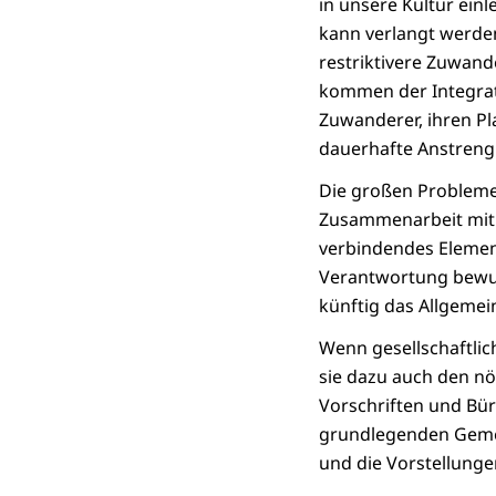
in unsere Kultur ein
kann verlangt werden
restriktivere Zuwand
kommen der Integrat
Zuwanderer, ihren Pla
dauerhafte Anstreng
Die großen Probleme, 
Zusammenarbeit mit d
verbindendes Element
Verantwortung bewus
künftig das Allgemei
Wenn gesellschaftli
sie dazu auch den n
Vorschriften und Bür
grundlegenden Gemei
und die Vorstellung