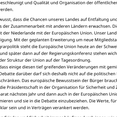
schleunigt und Qualität und Organisation der öffentliche
werden.
wusst, dass die Chancen unseres Landes auf Entfaltung un
us der Zusammenarbeit mit anderen Ländern erwachsen. Die
t der Niederlande mit der Europäischen Union. Unser Land
nigung. Mit der geplanten Erweiterung um neue Mitgliedst
arpolitik steht die Europäische Union heute an der Schwe
t und später dann auf der Regierungskonferenz stehen wich
r Struktur der Union auf der Tagesordnung.
dass einige diesen tief greifenden Veränderungen mit gem
ebatte darüber darf sich deshalb nicht auf die politische
schränken. Das europäische Bewusstsein der Bürger brauch
ie Präsidentschaft in der Organisation für Sicherheit un
rat nächstes Jahr und dann auch in der Europäischen Unio
mieren und sie in die Debatte einzubeziehen. Die Werte, für
klar sein und in Verträgen verankert werden.