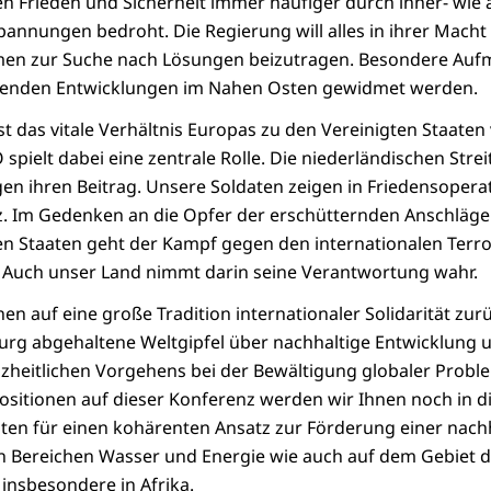
en Frieden und Sicherheit immer häufiger durch inner- wie
pannungen bedroht. Die Regierung will alles in ihrer Mach
men zur Suche nach Lösungen beizutragen. Besondere Au
genden Entwicklungen im Nahen Osten gewidmet werden.
ist das vitale Verhältnis Europas zu den Vereinigten Staate
pielt dabei eine zentrale Rolle. Die niederländischen Streit
n ihren Beitrag. Unsere Soldaten zeigen in Friedensopera
z. Im Gedenken an die Opfer der erschütternden Anschläge
ten Staaten geht der Kampf gegen den internationalen Terr
. Auch unser Land nimmt darin seine Verantwortung wahr.
en auf eine große Tradition internationaler Solidarität zur
rg abgehaltene Weltgipfel über nachhaltige Entwicklung un
heitlichen Vorgehens bei der Bewältigung globaler Proble
sitionen auf dieser Konferenz werden wir Ihnen noch in d
ten für einen kohärenten Ansatz zur Förderung einer nach
n Bereichen Wasser und Energie wie auch auf dem Gebiet d
nsbesondere in Afrika.