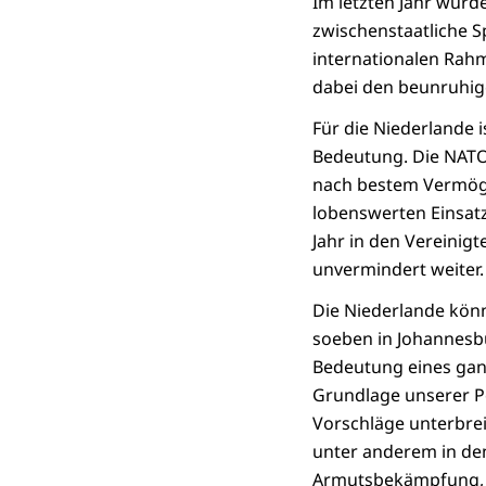
Im letzten Jahr wurd
zwischenstaatliche S
internationalen Rah
dabei den beunruhi
Für die Niederlande 
Bedeutung. Die NATO s
nach bestem Vermöge
lobenswerten Einsat
Jahr in den Vereinig
unvermindert weiter
Die Niederlande könn
soeben in Johannesbu
Bedeutung eines ganz
Grundlage unserer Po
Vorschläge unterbrei
unter anderem in de
Armutsbekämpfung, i