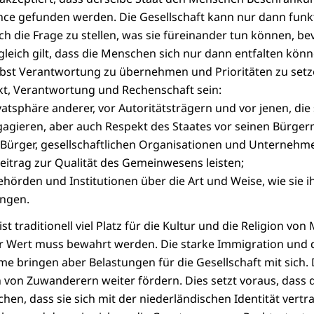
nce gefunden werden. Die Gesellschaft kann nur dann funk
ich die Frage zu stellen, was sie füreinander tun können, bev
ugleich gilt, dass die Menschen sich nur dann entfalten kön
lbst Verantwortung zu übernehmen und Prioritäten zu setz
t, Verantwortung und Rechenschaft sein:
vatsphäre anderer, vor Autoritätsträgern und vor jenen, die 
gagieren, aber auch Respekt des Staates vor seinen Bürger
Bürger, gesellschaftlichen Organisationen und Unternehmen 
eitrag zur Qualität des Gemeinwesens leisten;
ehörden und Institutionen über die Art und Weise, wie sie i
ingen.
st traditionell viel Platz für die Kultur und die Religion vo
er Wert muss bewahrt werden. Die starke Immigration und 
 bringen aber Belastungen für die Gesellschaft mit sich. 
n von Zuwanderern weiter fördern. Dies setzt voraus, dass 
hen, dass sie sich mit der niederländischen Identität vert