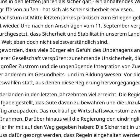
ns in den letzten Jahren als sicher galt - ein anhaltendes 
iffe von außen - hat sich als Scheinsicherheit erwiesen.
Wachstum ist Mitte letzten Jahres praktisch zum Erliegen 
igt wieder. Und nach den Anschlägen vom 11. September ve
urchgesetzt, dass Sicherheit und Stabilität in unserem Land
Welt eben doch nicht selbstverständlich sind.
h geworden, dass viele Bürger ein Gefühl des Unbehagens 
erer Gesellschaft verspüren: zunehmende Unsicherheit, die
 großer Zustrom und die ungenügende Integration von Z
nter anderem im Gesundheits- und im Bildungswesen. Vor d
swahlen statt, aus denen diese Regierung hervorgegangen 
erlanden in den letzten Jahrzehnten viel erreicht. Die Regi
ufgabe gestellt, das Gute davon zu bewahren und die Unzul
ftig anzupacken. Das rückläufige Wirtschaftswachstum zwi
nahmen. Darüber hinaus will die Regierung den eindringli
hler ihr mit auf den Weg gegeben haben: Die Sicherheit in
ss dafür gesorgt werden, dass Regeln eingehalten werden,