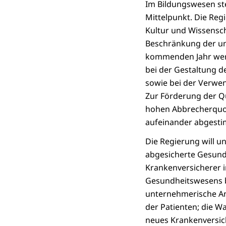
Im Bildungswesen ste
Mittelpunkt. Die Reg
Kultur und Wissensch
Beschränkung der un
kommenden Jahr werd
bei der Gestaltung d
sowie bei der Verwen
Zur Förderung der Q
hohen Abbrecherquot
aufeinander abgesti
Die Regierung will u
abgesicherte Gesun
Krankenversicherer i
Gesundheitswesens b
unternehmerische Ans
der Patienten; die Wa
neues Krankenversic