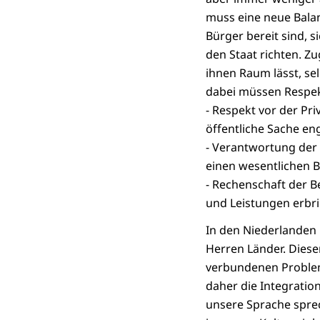
muss eine neue Bala
Bürger bereit sind, s
den Staat richten. Z
ihnen Raum lässt, se
dabei müssen Respek
- Respekt vor der Pri
öffentliche Sache en
- Verantwortung der 
einen wesentlichen B
- Rechenschaft der B
und Leistungen erbr
In den Niederlanden i
Herren Länder. Dies
verbundenen Probleme
daher die Integratio
unsere Sprache sprec