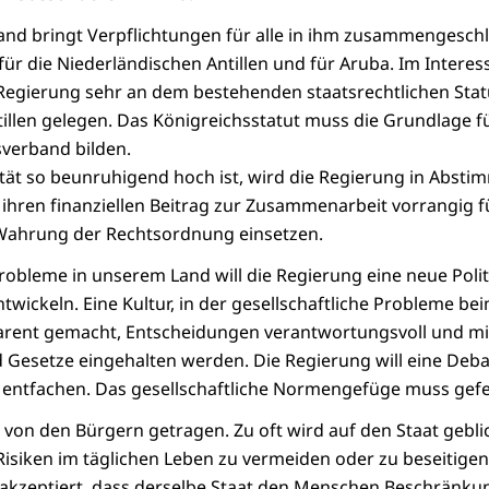
and bringt Verpflichtungen für alle in ihm zusammengesch
, für die Niederländischen Antillen und für Aruba. Im Inter
Regierung sehr an dem bestehenden staatsrechtlichen Stat
illen gelegen. Das Königreichsstatut muss die Grundlage fü
sverband bilden.
ität so beunruhigend hoch ist, wird die Regierung in Abst
ihren finanziellen Beitrag zur Zusammenarbeit vorrangig f
Wahrung der Rechtsordnung einsetzen.
Probleme in unserem Land will die Regierung eine neue Polit
twickeln. Eine Kultur, in der gesellschaftliche Probleme 
ent gemacht, Entscheidungen verantwortungsvoll und mi
Gesetze eingehalten werden. Die Regierung will eine Deba
ntfachen. Das gesellschaftliche Normengefüge muss gefe
d von den Bürgern getragen. Zu oft wird auf den Staat gebl
isiken im täglichen Leben zu vermeiden oder zu beseitigen.
akzeptiert, dass derselbe Staat den Menschen Beschränkun