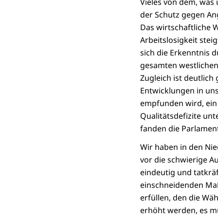
Vieles von dem, was u
der Schutz gegen Angr
Das wirtschaftliche 
Arbeitslosigkeit ste
sich die Erkenntnis d
gesamten westlichen 
Zugleich ist deutlic
Entwicklungen in uns
empfunden wird, ein
Qualitätsdefizite u
fanden die Parlament
Wir haben in den Nied
vor die schwierige A
eindeutig und tatkrä
einschneidenden Maß
erfüllen, den die Wä
erhöht werden, es mu