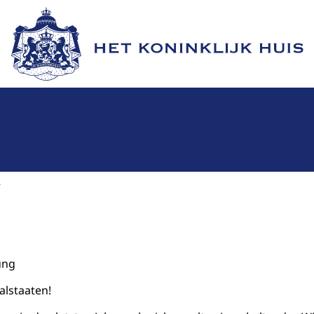
Naar de homepage van Het Koninklijk Huis
2
ung
alstaaten!