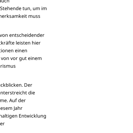
 auch
t Stehende tun, um im
fmerksamkeit muss
n von entscheidender
kräfte leisten hier
tionen einen
 von vor gut einem
orismus
ückblicken. Der
terstreicht die
me. Auf der
iesem Jahr
haltigen Entwicklung
er