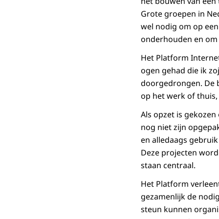
het bouwen van een 
Grote groepen in Ned
wel nodig om op een 
onderhouden en om 
Het Platform Internet
ogen gehad die ik zo
doorgedrongen. De bel
op het werk of thuis,
Als opzet is gekozen
nog niet zijn opgepa
en alledaags gebruik 
Deze projecten word
staan centraal.
Het Platform verleent
gezamenlijk de nodige
steun kunnen organis