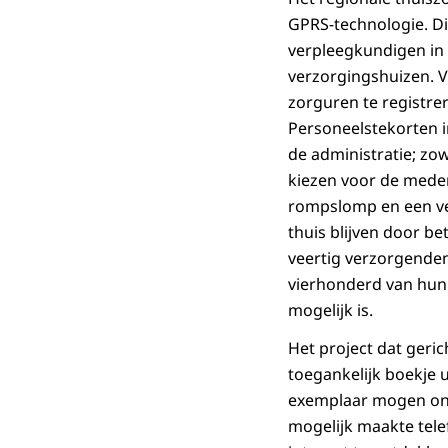
GPRS-technologie. Di
verpleegkundigen in 
verzorgingshuizen. V
zorguren te registre
Personeelstekorten i
de administratie; zo
kiezen voor de medem
rompslomp en een ver
thuis blijven door b
veertig verzorgende
vierhonderd van hun 
mogelijk is.
Het project dat geri
toegankelijk boekje u
exemplaar mogen ont
mogelijk maakte tele