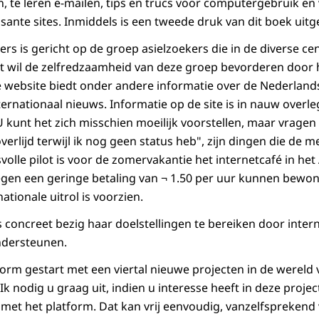
n, te leren e-mailen, tips en trucs voor computergebruik en
sante sites. Inmiddels is een tweede druk van dit boek uitg
ers is gericht op de groep asielzoekers die in de diverse ce
ect wil de zelfredzaamheid van deze groep bevorderen door 
le website biedt onder andere informatie over de Nederlan
ernationaal nieuws. Informatie op de site is in nauw overle
 kunt het zich misschien moeilijk voorstellen, maar vragen 
overlijd terwijl ik nog geen status heb", zijn dingen die de 
olle pilot is voor de zomervakantie het internetcafé in het 
en een geringe betaling van ¬ 1.50 per uur kunnen bewone
tionale uitrol is voorzien.
is concreet bezig haar doelstellingen te bereiken door intern
ndersteunen.
tform gestart met een viertal nieuwe projecten in de wereld
Ik nodig u graag uit, indien u interesse heeft in deze proje
met het platform. Dat kan vrij eenvoudig, vanzelfsprekend 