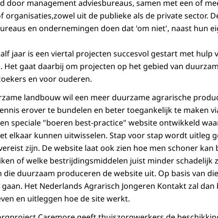
nd door management adviesbureaus, samen met een of me
organisaties,zowel uit de publieke als de private sector. D
eaus en ondernemingen doen dat 'om niet', naast hun ei
f jaar is een viertal projecten succesvol gestart met hulp 
g. Het gaat daarbij om projecten op het gebied van duurza
lzoekers en voor ouderen.
urzame landbouw wil een meer duurzame agrarische produc
ennis erover te bundelen en beter toegankelijk te maken v
een speciale "boeren best-practice" website ontwikkeld wa
et elkaar kunnen uitwisselen. Stap voor stap wordt uitleg g
ereist zijn. De website laat ook zien hoe men schoner kan
ken of welke bestrijdingsmiddelen juist minder schadelijk 
n die duurzaam produceren de website uit. Op basis van die
e gaan. Het Nederlands Agrarisch Jongeren Kontakt zal dan 
ven en uitleggen hoe de site werkt.
orgproject Caremore geeft thuiszorgwerkers de beschikking