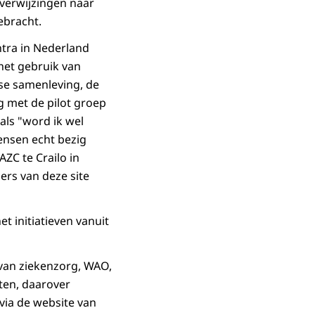
 verwijzingen naar
ebracht.
ntra in Nederland
het gebruik van
dse samenleving, de
g met de pilot groep
als "word ik wel
mensen echt bezig
AZC te Crailo in
rs van deze site
et initiatieven vanuit
 van ziekenzorg, WAO,
cten, daarover
via de website van