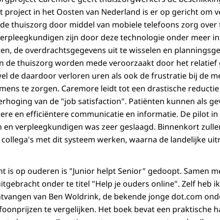
t project in het Oosten van Nederland is er op gericht om
de thuiszorg door middel van mobiele telefoons zorg over
erpleegkundigen zijn door deze technologie onder meer in
ren, de overdrachtsgegevens uit te wisselen en planningsg
n de thuiszorg worden mede veroorzaakt door het relatief 
wel de daardoor verloren uren als ook de frustratie bij de 
ens te zorgen. Caremore leidt tot een drastische reductie
hoging van de "job satisfaction". Patiënten kunnen als ge
etere en efficiëntere communicatie en informatie. De pilot 
n en verpleegkundigen was zeer geslaagd. Binnenkort zull
collega's met dit systeem werken, waarna de landelijke uitr
cht is op ouderen is "Junior helpt Senior" gedoopt. Samen 
itgebracht onder te titel "Help je ouders online". Zelf heb i
vangen van Ben Woldrink, de bekende jonge dot.com ond
foonprijzen te vergelijken. Het boek bevat een praktische 