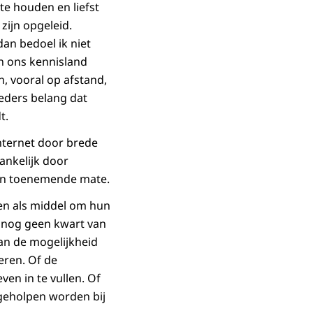
te houden en liefst
zijn opgeleid.
an bedoel ik niet
an ons kennisland
n, vooral op afstand,
eders belang dat
t.
internet door brede
ankelijk door
 in toenemende mate.
en als middel om hun
at nog geen kwart van
an de mogelijkheid
eren. Of de
en in te vullen. Of
 geholpen worden bij