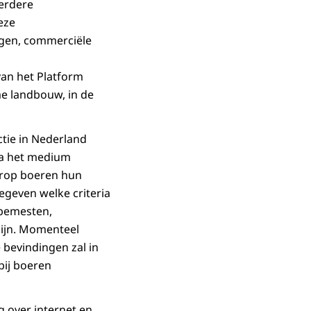
erdere
eze
gen, commerciële
van het Platform
me landbouw, in de
tie in Nederland
ia het medium
arop boeren hun
egeven welke criteria
 bemesten,
zijn. Momenteel
 bevindingen zal in
bij boeren
 over internet en