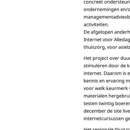
concreet ondersteu
ondernemingen en/of 
managementadviesbur
activiteiten.
De afgelopen anderhal
Internet voor Alleda
thuiszorg, voor asie
Het project over du
stimuleren door de k
internet. Daarom is 
kennis en ervaring m
voor welk keurmerk v
materialen hergebrui
testen twintig boere
december de site liv
internetcursussen ge
Het regionale thuisz