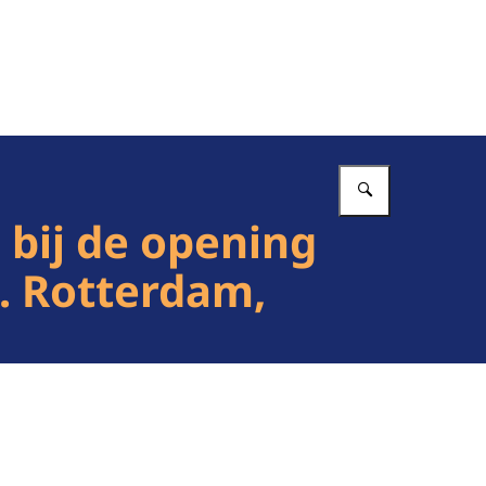
Vul in wat 
 bij de opening
. Rotterdam,