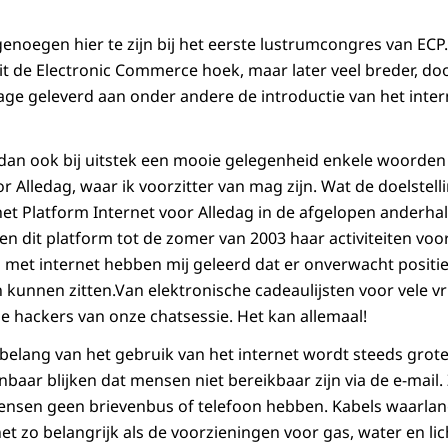
genoegen hier te zijn bij het eerste lustrumcongres van ECP.n
it de Electronic Commerce hoek, maar later veel breder, doo
rage geleverd aan onder andere de introductie van het inter
dan ook bij uitstek een mooie gelegenheid enkele woorden 
r Alledag, waar ik voorzitter van mag zijn. Wat de doelstell
het Platform Internet voor Alledag in de afgelopen anderhal
n dit platform tot de zomer van 2003 haar activiteiten voor
met internet hebben mij geleerd dat er onverwacht positi
 kunnen zitten.Van elektronische cadeaulijsten voor vele 
 de hackers van onze chatsessie. Het kan allemaal!
belang van het gebruik van het internet wordt steeds grote
nbaar blijken dat mensen niet bereikbaar zijn via de e-mail.
ensen geen brievenbus of telefoon hebben. Kabels waarlan
et zo belangrijk als de voorzieningen voor gas, water en l