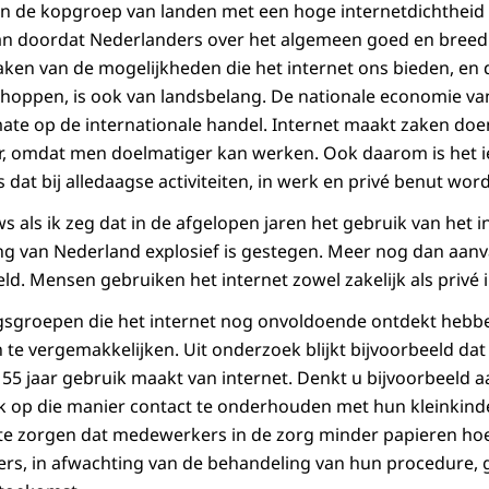
 in de kopgroep van landen met een hoge internetdichtheid 
an doordat Nederlanders over het algemeen goed en breed 
en van de mogelijkheden die het internet ons bieden, en d
-shoppen, is ook van landsbelang. De nationale economie v
 mate op de internationale handel. Internet maakt zaken doe
r, omdat men doelmatiger kan werken. Ook daarom is het i
s dat bij alledaagse activiteiten, in werk en privé benut word
uws als ik zeg dat in de afgelopen jaren het gebruik van het 
ng van Nederland explosief is gestegen. Meer nog dan aanv
d. Mensen gebruiken het internet zowel zakelijk als privé
ngsgroepen die het internet nog onvoldoende ontdekt hebb
en te vergemakkelijken. Uit onderzoek blijkt bijvoorbeeld d
5 jaar gebruik maakt van internet. Denkt u bijvoorbeeld a
 op die manier contact te onderhouden met hun kleinkind
te zorgen dat medewerkers in de zorg minder papieren hoev
ekers, in afwachting van de behandeling van hun procedure,