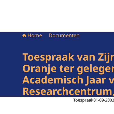
Home
Documenten
Toespraak van Zij
Oranje ter gelege
Academisch Jaar 
Researchcentrum,
Toespraak
01-09-200