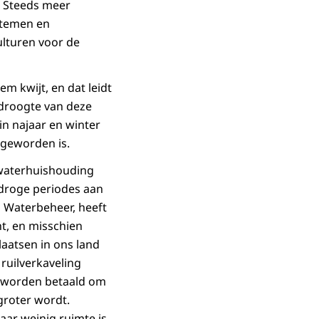
. Steeds meer
stemen en
lturen voor de
m kwijt, en dat leidt
 droogte van deze
n najaar en winter
geworden is.
a waterhuishouding
 droge periodes aan
 Waterbeheer, heeft
ht, en misschien
laatsen in ons land
ruilverkaveling
n worden betaald om
groter wordt.
aar weinig ruimte is