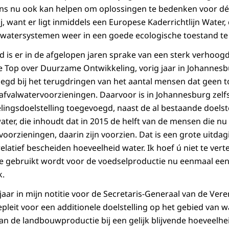
ns nu ook kan helpen om oplossingen te bedenken voor d
ij, want er ligt inmiddels een Europese Kaderrichtlijn Water,
ze watersystemen weer in een goede ecologische toestand t
 is er in de afgelopen jaren sprake van een sterk verhoogd
de Top over Duurzame Ontwikkeling, vorig jaar in Johannesbu
elegd bij het terugdringen van het aantal mensen dat geen 
 afvalwatervoorzieningen. Daarvoor is in Johannesburg zelf
ingsdoelstelling toegevoegd, naast de al bestaande doelst
ater, die inhoudt dat in 2015 de helft van de mensen die n
voorzieningen, daarin zijn voorzien. Dat is een grote uitda
elatief bescheiden hoeveelheid water. Ik hoef ú niet te verte
e gebruikt wordt voor de voedselproductie nu eenmaal een 
k.
aar in mijn notitie voor de Secretaris-Generaal van de Vere
epleit voor een additionele doelstelling op het gebied van 
an de landbouwproductie bij een gelijk blijvende hoeveelhe