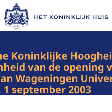
Naar de homepage van Het Koninklijk Huis
ne Koninklijke Hooghei
nheid van de opening 
van Wageningen Univers
 1 september 2003
3