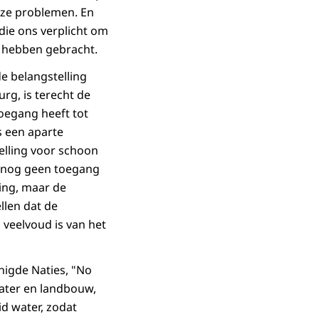
éze problemen. En
 die ons verplicht om
e hebben gebracht.
e belangstelling
rg, is terecht de
toegang heeft tot
s een aparte
elling voor schoon
u nog geen toegang
ging, maar de
llen dat de
veelvoud is van het
nigde Naties, "No
water en landbouw,
id water, zodat