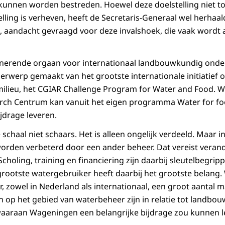
unnen worden bestreden. Hoewel deze doelstelling niet to
ling is verheven, heeft de Secretaris-Generaal wel herhaalde
, aandacht gevraagd voor deze invalshoek, die vaak word
inerende orgaan voor internationaal landbouwkundig onde
derwerp gemaakt van het grootste internationale initiatief 
milieu, het CGIAR Challenge Program for Water and Food. 
earch Centrum kan vanuit het eigen programma Water for f
jdrage leveren.
schaal niet schaars. Het is alleen ongelijk verdeeld. Maar 
 worden verbeterd door een ander beheer. Dat vereist veran
choling, training en financiering zijn daarbij sleutelbegrip
ootste watergebruiker heeft daarbij het grootste belang. Wa
, zowel in Nederland als internationaal, een groot aantal 
n op het gebied van waterbeheer zijn in relatie tot landbo
aaraan Wageningen een belangrijke bijdrage zou kunnen l