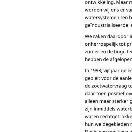
ontwikkeling. Maar 
worden wij ons er v
watersystemen ten b
geïndustrialiseerde 
We raken daardoor in
onherroepelijk tot p
zomer en de hoge tem
hebben de afgelopen
In 1998, vijf jaar ge
gepleit voor de aanl
de zoetwatervraag t
daar toen positief ov
alleen maar sterker 
zijn inmiddels water
waren rechtgetrokke
hun weidegebieden ni
Dat is een positieve 