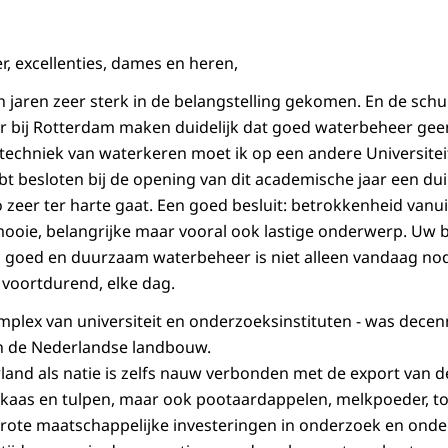
r, excellenties, dames en heren,
n jaren zeer sterk in de belangstelling gekomen. En de schu
r bij Rotterdam maken duidelijk dat goed waterbeheer gee
techniek van waterkeren moet ik op een andere Universiteit 
t besloten bij de opening van dit academische jaar een dui
 zeer ter harte gaat. Een goed besluit: betrokkenheid van
t mooie, belangrijke maar vooral ook lastige onderwerp. Uw 
 goed en duurzaam waterbeheer is niet alleen vandaag nod
 voortdurend, elke dag.
plex van universiteit en onderzoeksinstituten - was decen
an de Nederlandse landbouw.
and als natie is zelfs nauw verbonden met de export van d
aas en tulpen, maar ook pootaardappelen, melkpoeder, to
grote maatschappelijke investeringen in onderzoek en ond