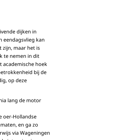
ivende dijken in
n eendagsvlieg kan
zijn, maar het is
k te nemen in dit
uit academische hoek
betrokkenheid bij de
ig, op deze
nia lang de motor
e oer-Hollandse
maten, en ga zo
erwijs via Wageningen