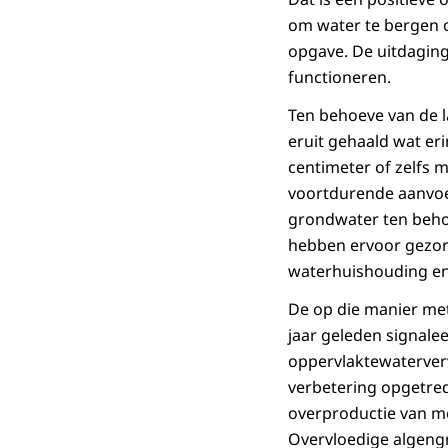
om water te bergen o
opgave. De uitdaging
functioneren.
Ten behoeve van de l
eruit gehaald wat eri
centimeter of zelfs 
voortdurende aanvoer
grondwater ten behoe
hebben ervoor gezorg
waterhuishouding en
De op die manier met
jaar geleden signale
oppervlaktewaterverv
verbetering opgetre
overproductie van me
Overvloedige algengr