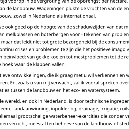
tijd voorop in de vergroting van de opbrengst per hectare,
 van de landbouw. Wageningen plukte de vruchten van de e
ouw, zowel in Nederland als internationaal.
 we ook goed op de hoogte van de schaduwzijden van dat m
an melkplassen en boterbergen voor - tekenen van problem
 maar dat leidt niet tot grote bezorgdheid bij de consument
 continu crises en problemen te zijn die het positieve imag
n beïnvloed: van gekke koeien tot mestproblemen tot de re
e hoek waar de klappen vallen.
itieve ontwikkelingen, die ik graag met u wil verkennen e
ren. En, zoals u van mij verwacht, zal ik vooral spreken over
laties tussen de landbouw en het eco- en watersysteem.
de wereld, en ook in Nederland, is door technische ingrepe
eem. Landaanwinning, inpoldering, drainage, irrigatie, ruil
allemaal grootschalige waterbeheer-exercities die zonder vee
en verricht, meestal ten behoeve van de landbouw of stedel