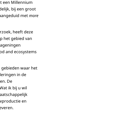
t een Millennium
lijk, bij een groot
t aangeduid met
more
rzoek, heeft deze
op het gebied van
Wageningen
ood and ecosystems
in gebieden waar het
deringen in de
pen. De
t ik bij u wil
maatschappelijk
uwproductie en
everen.