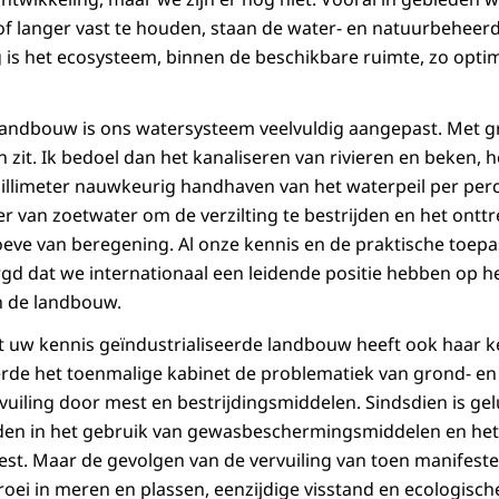
f langer vast te houden, staan de water- en natuurbeheer
 is het ecosysteem, binnen de beschikbare ruimte, zo optim
andbouw is ons watersysteem veelvuldig aangepast. Met gr
n zit. Ik bedoel dan het kanaliseren van rivieren en beken, 
millimeter nauwkeurig handhaven van het waterpeil per perc
 van zoetwater om de verzilting te bestrijden en het ontt
ve van beregening. Al onze kennis en de praktische toepa
d dat we internationaal een leidende positie hebben op h
 de landbouw.
 uw kennis geïndustrialiseerde landbouw heeft ook haar kee
erde het toenmalige kabinet de problematiek van grond- en
uiling door mest en bestrijdingsmiddelen. Sindsdien is gel
den in het gebruik van gewasbeschermingsmiddelen en he
st. Maar de gevolgen van de vervuiling van toen manifeste
oei in meren en plassen, eenzijdige visstand en ecologisc