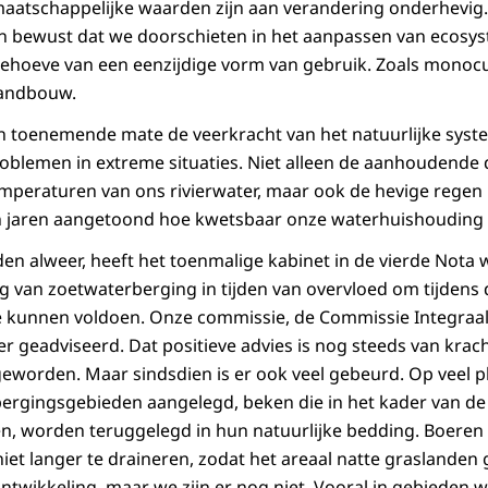
maatschappelijke waarden zijn aan verandering onderhevig
an bewust dat we doorschieten in het aanpassen van ecosy
ehoeve van een eenzijdige vorm van gebruik. Zoals monocu
landbouw.
 toenemende mate de veerkracht van het natuurlijke systee
roblemen in extreme situaties. Niet alleen de aanhoudende
peraturen van ons rivierwater, maar ook de hevige regen i
 jaren aangetoond hoe kwetsbaar onze waterhuishouding 
leden alweer, heeft het toenmalige kabinet in de vierde Not
eg van zoetwaterberging in tijden van overvloed om tijdens
e kunnen voldoen. Onze commissie, de Commissie Integraal
er geadviseerd. Dat positieve advies is nog steeds van krac
geworden. Maar sindsdien is er ook veel gebeurd. Op veel p
bergingsgebieden aangelegd, beken die in het kader van de 
n, worden teruggelegd in hun natuurlijke bedding. Boere
et langer te draineren, zodat het areaal natte graslanden 
ontwikkeling, maar we zijn er nog niet. Vooral in gebieden w