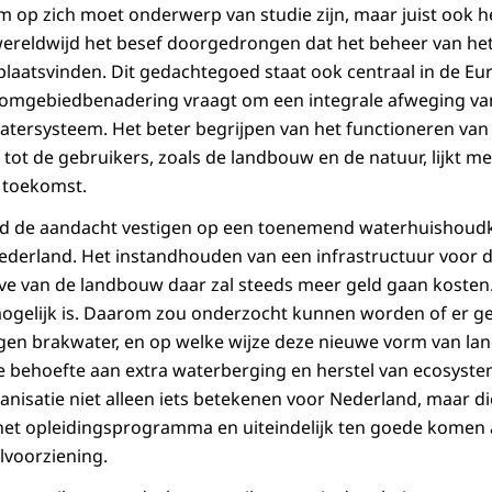
m op zich moet onderwerp van studie zijn, maar juist ook h
 wereldwijd het besef doorgedrongen dat het beheer van he
aatsvinden. Dit gedachtegoed staat ook centraal in de Eur
roomgebiedbenadering vraagt om een integrale afweging va
atersysteem. Het beter begrijpen van het functioneren van
 tot de gebruikers, zoals de landbouw en de natuur, lijkt 
 toekomst.
and de aandacht vestigen op een toenemend waterhuishoud
Nederland. Het instandhouden van een infrastructuur voor 
e van de landbouw daar zal steeds meer geld gaan kosten. 
ogelijk is. Daarom zou onderzocht kunnen worden of er ge
egen brakwater, en op welke wijze deze nieuwe vorm van la
 behoefte aan extra waterberging en herstel van ecosyste
isatie niet alleen iets betekenen voor Nederland, maar di
het opleidingsprogramma en uiteindelijk ten goede komen 
lvoorziening.