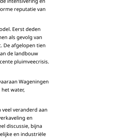
 de intensivering en
norme reputatie van
odel. Eerst deden
en als gevolg van
. De afgelopen tien
o van de landbouw
cente pluimveecrisis.
n waaraan Wageningen
 het water,
n veel veranderd aan
verkaveling en
l discussie, bijna
ijke en industriële