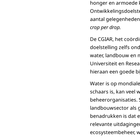
honger en armoede k
Ontwikkelingsdoelstel
aantal gelegenheden
crop per drop.
De CGIAR, het coörd
doelstelling zelfs on
water, landbouw en 
Universiteit en Res
hieraan een goede bi
Water is op mondiale 
schaars is, kan veel
beheerorganisaties. S
landbouwsector als gr
benadrukken is dat er
relevante uitdaginge
ecosysteembeheer, w