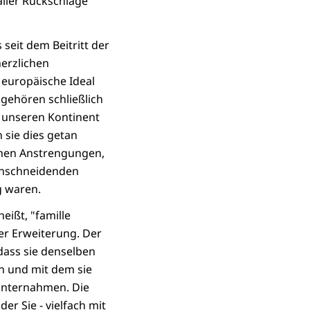
aller Rückschläge
 seit dem Beitritt der
erzlichen
 europäische Ideal
gehören schließlich
e unseren Kontinent
 sie dies getan
chen Anstrengungen,
 einschneidenden
g waren.
eißt, "famille
er Erweiterung. Der
dass sie denselben
en und mit dem sie
unternahmen. Die
er Sie - vielfach mit