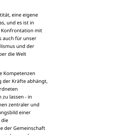
tität, eine eigene
s, und es ist in
 Konfrontation mit
s auch für unser
alismus und der
ber die Welt
are Kompetenzen
g der Kräfte abhängt,
ordneten
zu lassen - in
hen zentraler und
ngsbild einer
 die
ie der Gemeinschaft