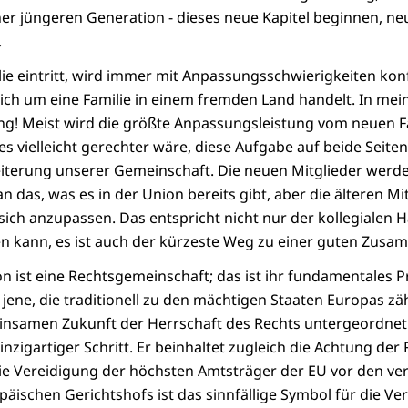
r jüngeren Generation - dieses neue Kapitel beginnen, ne
.
lie eintritt, wird immer mit Anpassungsschwierigkeiten kon
ch um eine Familie in einem fremden Land handelt. In mein
ng! Meist wird die größte Anpassungsleistung vom neuen F
s vielleicht gerechter wäre, diese Aufgabe auf beide Seiten 
weiterung unserer Gemeinschaft. Die neuen Mitglieder werd
n das, was es in der Union bereits gibt, aber die älteren M
sich anzupassen. Das entspricht nicht nur der kollegialen H
n kann, es ist auch der kürzeste Weg zu einer guten Zusa
 ist eine Rechtsgemeinschaft; das ist ihr fundamentales Pri
jene, die traditionell zu den mächtigen Staaten Europas zäh
insamen Zukunft der Herrschaft des Rechts untergeordnet.
einzigartiger Schritt. Er beinhaltet zugleich die Achtung der
Die Vereidigung der höchsten Amtsträger der EU vor den v
päischen Gerichtshofs ist das sinnfällige Symbol für die V