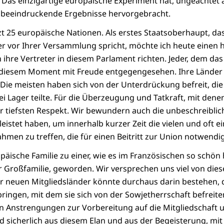
Das einzigartige europäische Experiment hat, ungeachtet 
beeindruckende Ergebnisse hervorgebracht.
zt 25 europäische Nationen. Als erstes Staatsoberhaupt, das
r vor Ihrer Versammlung spricht, möchte ich heute einen h
hre Vertreter in diesem Parlament richten. Jeder, dem das
t diesem Moment mit Freude entgegengesehen. Ihre Länder 
 Die meisten haben sich von der Unterdrückung befreit, di
i Lager teilte. Für die Überzeugung und Tatkraft, mit denen
r tiefsten Respekt. Wir bewundern auch die unbeschreibli
eleistet haben, um innerhalb kurzer Zeit die vielen und oft
en zu treffen, die für einen Beitritt zur Union notwendi
opäische Familie zu einer, wie es im Französischen so schön h
 Großfamilie, geworden. Wir versprechen uns viel von dies
er neuen Mitgliedsländer könnte durchaus darin bestehen, 
nbringen, mit dem sie sich von der Sowjetherrschaft befreit
n Anstrengungen zur Vorbereitung auf die Mitgliedschaft 
 sicherlich aus diesem Elan und aus der Begeisterung, mit d