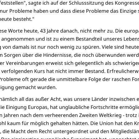
eststellen", sagte ich auf der Schlusssitzung des Kongresse
nur Probleme haben und dass diese Probleme das Einzige s
heute besteht."
ese Worte heute, 43 Jahre danach, nicht mehr zu. Die europ
 angenommen und ist zu einem Bestandteil unseres Lebe
 von damals ist nur noch wenig zu spüren. Viele sind heut
em Sorgen über die Hindernisse, die noch überwunden wer
er Vereinbarungen erweist sich gelegentlich als schwierige
u verfolgenden Kurs hat nicht immer Bestand. Erfreulicher
 Probleme oft gerade die unmittelbare Folge der raschen Fort
nigung gemacht wurden.
 nämlich all das außer Acht, was unsere Länder inzwischen e
ie Einigung Europas, hat unglaubliche Fortschritte ermögli
 Jahren nach dem verheerenden Zweiten Weltkrieg - trotz 
ohl kaum für möglich gehalten hätten. Die Union hat den K
t, die Macht dem Recht untergeordnet und den Mitgliedslä