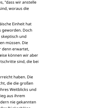
s, "dass wir anstelle
ind, woraus die
äische Einheit hat
ns geworden. Doch
e skeptisch und
den müssen. Die
r denn erwartet,
weise können wir aber
schritte sind, die bei
rreicht haben. Die
cht, die die großen
ihres Weitblicks und
rieg aus ihrem
ndern nie gekannten