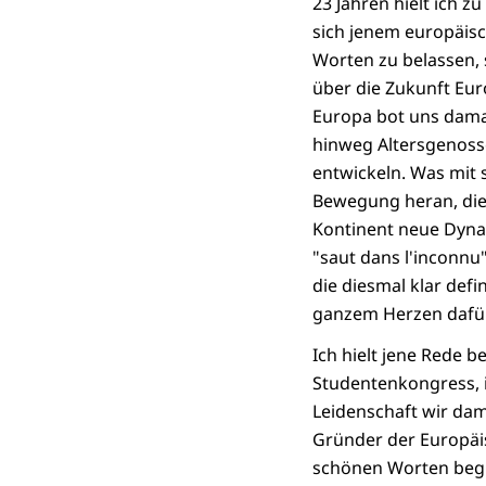
23 Jahren hielt ich 
sich jenem europäisc
Worten zu belassen,
über die Zukunft Eu
Europa bot uns damal
hinweg Altersgenoss
entwickeln. Was mit 
Bewegung heran, die
Kontinent neue Dynam
"saut dans l'inconnu
die diesmal klar defi
ganzem Herzen dafür
Ich hielt jene Rede 
Studentenkongress, in
Leidenschaft wir dam
Gründer der Europäis
schönen Worten begnü