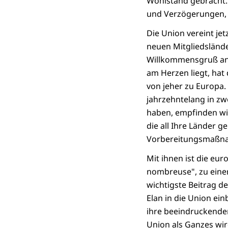
Wohlstand gebracht. 
und Verzögerungen, 
Die Union vereint jet
neuen Mitgliedslände
Willkommensgruß an i
am Herzen liegt, ha
von jeher zu Europa.
jahrzehntelang in zwe
haben, empfinden wi
die all Ihre Länder g
Vorbereitungsmaßnahm
Mit ihnen ist die eur
nombreuse", zu einer
wichtigste Beitrag d
Elan in die Union ei
ihre beeindruckende
Union als Ganzes wird