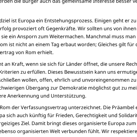
erden die Bürger auch das gemeinsame Interesse besser v
dziel ist Europa ein Entstehungsprozess. Einigen geht er z
Erfolg provoziert oft Gegenkräfte. Wir sollten uns von ihne
nd sie ein Ansporn zum Weitermachen. Manchmal muss man 
 ist nicht an einem Tag erbaut worden; Gleiches gilt für
rtrag von Rom erhielt.
 an Kraft, wenn sie sich für Länder öffnet, die unsere Re
 Kriterien zu erfüllen. Dieses Bewusstsein kann uns ermutig
anschließen wollen, offen, ehrlich und unvoreingenommen z
chwierigen Übergang zur Demokratie möglichst gut zu meis
ere Anerkennung und Unterstützung.
n Rom der Verfassungsvertrag unterzeichnet. Die Präambel en
a sich auch künftig für Frieden, Gerechtigkeit und Solidarit
hrgeiziges Ziel. Damit bringt dieses organisierte Europa zu
 ebenso organisierten Welt verbunden fühlt. Wir respektier