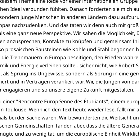
zu diesem Thema eine Rede vor einer internationalen Gruppe 
hen Ideal verbunden fühlten. Danach forderten sie mich auf
 sondern junge Menschen in anderen Ländern dazu aufzur
ropas nachzudenken. Und das taten wir denn auch mit groß
s eine ganz neue Perspektive. Wir sahen die Möglichkeit, 
en anzusprechen, Kontakte zu knüpfen und gemeinsam Init
so prosaischen Bausteinen wie Kohle und Stahl begonnen h
 die Trennmauern in Europa beseitigen, den Frieden wahr
ik und Energie verleihen sollte - sicher nicht, wie Robert 
", als Sprung ins Ungewisse, sondern als Sprung in eine g
niert und in Verträgen verankert war. Wir, die Jungen von da
 engagieren und so unsere eigene Zukunft mitgestalten.
bei einer "Rencontre Européenne des Étudiants", einem eur
 Toulouse. Wenn ich den Text heute wieder lese, fällt mir a
als bei der Sache waren. Wir bewunderten die Weitsicht u
chen Gemeinschaften, fanden aber, dass die ältere Generat
gte und zu wenig tat, um die europäische Einheit Wirklic