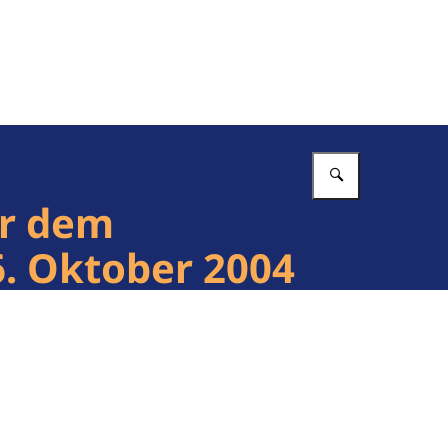
Vul in wat 
or dem
6. Oktober 2004