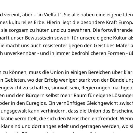
vereint, aber - "in Vielfalt". Sie alle haben eine eigene Iden
es kulturelles Erbe. Hierin liegt die besondere Kraft Europa
e, sie sorgsam zu hüten und zu bewahren. Die fortwährende
ärft unser Bewusstsein sowohl für unsere eigene Kultur al
ie macht uns auch resistenter gegen den Geist des Materi
ch unverkennbar - und in immer bedrohlicheren Formen - ü
n zu können, muss die Union in einigen Bereichen über kl
n Gebieten, wo der Erfolg weniger stark von der Bündelun
ngewicht zu schaffen, sinnvoll sein, Regierungen, nachge
en und den Bürgern selbst mehr Raum für eigene Lösungen 
er in den Euregios. Ein vernünftiges Gleichgewicht zwisc
dungsgewalt kann verhindern, dass die Union das Erscheinu
ratie vermittelt, die sich den Menschen entfremdet. Wenn
 klar sind und dort angesiedelt und getragen werden, wo s