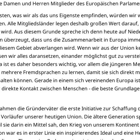
ne Damen und Herren Mitglieder des Europäischen Parlame
ten, was wir als das uns Eigenste empfinden, würden wir 
. Alle Mitgliedsländer legen deshalb großen Wert darauf, 
wird. Aus diesem Grunde spreche ich denn heute auf Niede
von überzeugt, dass uns die Zusammenarbeit in Europa imm
diesem Gebiet abverlangen wird. Wenn wir aus der Union k
n wir alles daransetzen, einander möglichst gut zu verste
a ist es daher besonders wichtig, vor allem die jüngeren 
 mehrere Fremdsprachen zu lernen, damit sie sich direkt mi
lten können. Gerade in einem sich vereinenden Europa ist
direkte Kontakt zwischen Menschen - die beste Grundlage 
ahmen die Gründerväter die erste Initiative zur Schaffung
Vorläufer unserer heutigen Union. Die ältere Generation s
l sie darin ein Mittel sah, den Krieg von unserem Kontinent
n war es in erster Linie ein inspirierendes Ideal und eine 