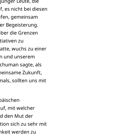
junger Leute, die
, es nicht bei diesen
ufen, gemeinsam
er Begeisterung.
über die Grenzen
iativen zu
atte, wuchs zu einer
en und unserem
Schuman sagte, als
emeinsame Zukunft,
mals, sollten uns mit
opäischen
uf, mit welcher
nd den Mut der
ion sich zu sehr mit
hkeit werden zu