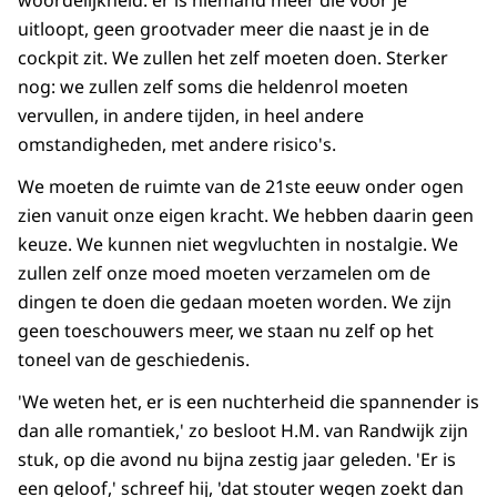
woordelijkheid: er is niemand meer die voor je
uitloopt, geen grootvader meer die naast je in de
cockpit zit. We zullen het zelf moeten doen. Sterker
nog: we zullen zelf soms die heldenrol moeten
vervullen, in andere tijden, in heel andere
omstandigheden, met andere risico's.
We moeten de ruimte van de 21ste eeuw onder ogen
zien vanuit onze eigen kracht. We hebben daarin geen
keuze. We kunnen niet wegvluchten in nostalgie. We
zullen zelf onze moed moeten verzamelen om de
dingen te doen die gedaan moeten wor­den. We zijn
geen toe­schou­wers meer, we staan nu zelf op het
toneel van de geschie­denis.
'We weten het, er is een nuchterheid die spannender is
dan alle romantiek,' zo besloot H.M. van Randwijk zijn
stuk, op die avond nu bijna zestig jaar geleden. 'Er is
een geloof,' schreef hij, 'dat stouter wegen zoekt dan