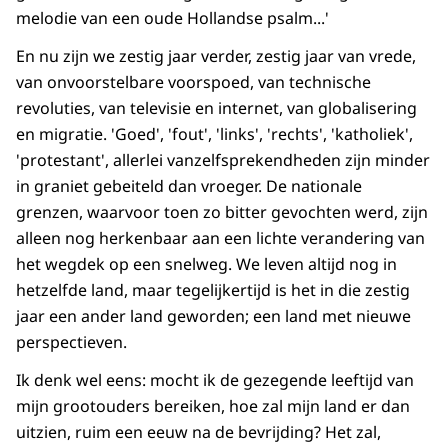
melodie van een oude Hollandse psalm...'
En nu zijn we zestig jaar verder, zestig jaar van vrede,
van onvoorstelbare voorspoed, van technische
revoluties, van televisie en internet, van globalisering
en migratie. 'Goed', 'fout', 'links', 'rechts', 'katholiek',
'protestant', allerlei vanzelfspre­kendheden zijn minder
in graniet gebeiteld dan vroeger. De nationale
grenzen, waarvoor toen zo bitter gevochten werd, zijn
alleen nog herkenbaar aan een lichte verande­ring van
het wegdek op een snelweg. We leven altijd nog in
hetzelf­de land, maar tegelijkertijd is het in die zestig
jaar een ander land gewor­den; een land met nieuwe
perspectieven.
Ik denk wel eens: mocht ik de gezegende leeftijd van
mijn grootouders bereiken, hoe zal mijn land er dan
uitzien, ruim een eeuw na de bevrijding? Het zal,