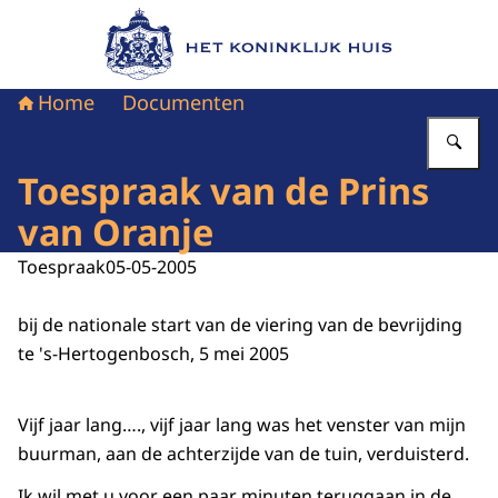
Naar de homepage van Het Koninklijk Huis
Home
Documenten
Vu
Toespraak van de Prins
van Oranje
Toespraak
05-05-2005
bij de nationale start van de viering van de bevrijding
te 's-Hertogenbosch, 5 mei 2005
Vijf jaar lang…., vijf jaar lang was het venster van mijn
buurman, aan de achterzijde van de tuin, verduisterd.
Ik wil met u voor een paar minuten teruggaan in de