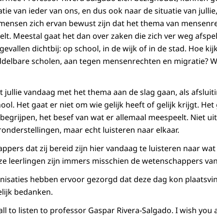
tie van ieder van ons, en dus ook naar de situatie van jullie,
 mensen zich ervan bewust zijn dat het thema van mensenr
eelt. Meestal gaat het dan over zaken die zich ver weg afsp
gevallen dichtbij: op school, in de wijk of in de stad. Hoe kijk
ddelbare scholen, aan tegen mensenrechten en migratie? W
t jullie vandaag met het thema aan de slag gaan, als afsluiti
ol. Het gaat er niet om wie gelijk heeft of gelijk krijgt. He
 begrijpen, het besef van wat er allemaal meespeelt. Niet u
onderstellingen, maar echt luisteren naar elkaar.
pers dat zij bereid zijn hier vandaag te luisteren naar wat 
ze leerlingen zijn immers misschien de wetenschappers va
isaties hebben ervoor gezorgd dat deze dag kon plaatsvin
lijk bedanken.
ll to listen to professor Gaspar Rivera-Salgado. I wish you a