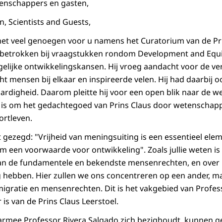
tenschappers en gasten,
, Scientists and Guests,
met veel genoegen voor u namens het Curatorium van de Pri
 betrokken bij vraagstukken rondom Development and Equity
elijke ontwikkelingskansen. Hij vroeg aandacht voor de ve
cht mensen bij elkaar en inspireerde velen. Hij had daarbij
ardigheid. Daarom pleitte hij voor een open blik naar de we
l is om het gedachtegoed van Prins Claus door wetenschap
ortleven.
t gezegd: "Vrijheid van meningsuiting is een essentieel ele
 een voorwaarde voor ontwikkeling". Zoals jullie weten is 
an de fundamentele en bekendste mensenrechten, en ove
hebben. Hier zullen we ons concentreren op een ander, ma
igratie en mensenrechten. Dit is het vakgebied van Profes
 is van de Prins Claus Leerstoel.
mee Professor Rivera Salgado zich bezighoudt, kunnen g