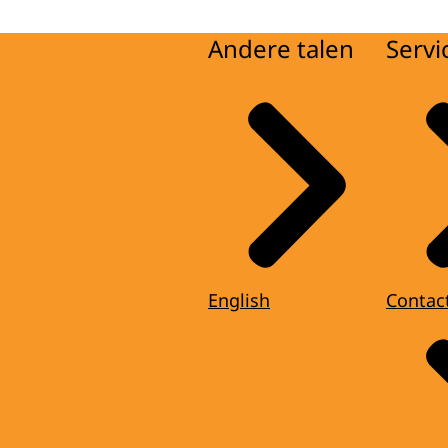
Andere talen
Servi
English
Contac