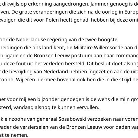
t dikwijls op erkenning aangedrongen. Jammer genoeg is d
ven. De grote veranderingen die zich na de oorlog in Eur
volgen die dit voor Polen heeft gehad, hebben bij deze om
oor de Nederlandse regering van de twee hoogste
idingen die ons land kent, de Militaire Willemsorde aan d
nbrigade en de Bronzen Leeuw postuum aan haar command
deze fout uit het verleden hersteld. Dit besluit doet alsno
oor de bevrijding van Nederland hebben ingezet en aan de ui
toond. Wij eren hiermee bovenal ook hen die in die strijd h
 het voor mij een bijzonder genoegen is de wens die mijn g
terd, vandaag alsnog te kunnen vervullen.
e kleinzoons van generaal Sosabowski verzoeken naar voren
ader de versierselen van de Bronzen Leeuw voor daden va
gst te nemen.