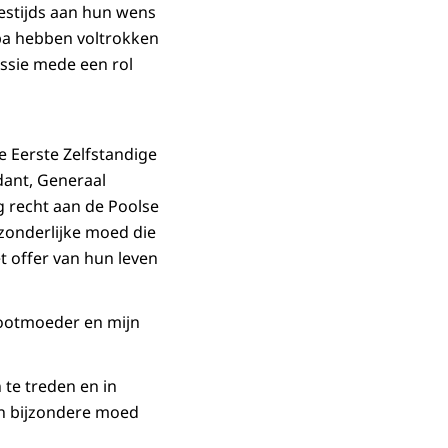
estijds aan hun wens
opa hebben voltrokken
issie mede een rol
e Eerste Zelfstandige
ant, Generaal
g recht aan de Poolse
tzonderlijke moed die
et offer van hun leven
rootmoeder en mijn
 te treden en in
n bijzondere moed