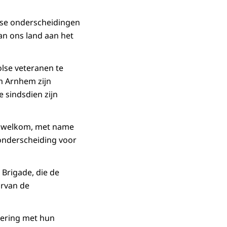
ndse onderscheidingen
van ons land aan het
olse veteranen te
om Arnhem zijn
 sindsdien zijn
jk welkom, met name
onderscheiding voor
 Brigade, die de
arvan de
gering met hun