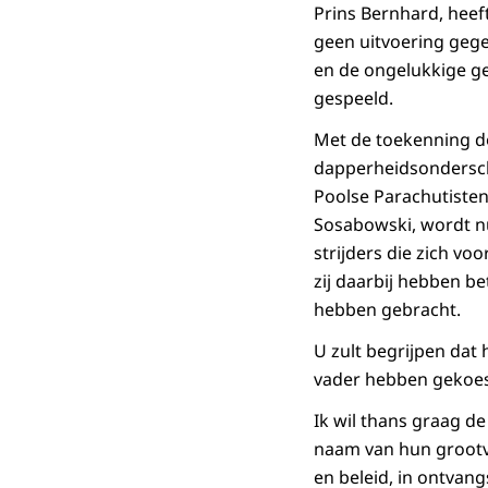
Prins Bernhard, heef
geen uitvoering gege
en de ongelukkige ge
gespeeld.
Met de toekenning d
dapperheidsondersche
Poolse Parachutiste
Sosabowski, wordt nu 
strijders die zich v
zij daarbij hebben be
hebben gebracht.
U zult begrijpen dat
vader hebben gekoes
Ik wil thans graag d
naam van hun grootv
en beleid, in ontvan