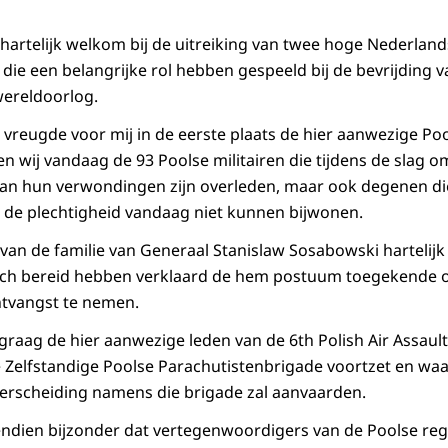
n hartelijk welkom bij de uitreiking van twee hoge Nederla
 die een belangrijke rol hebben gespeeld bij de bevrijding 
wereldoorlog.
e vreugde voor mij in de eerste plaats de hier aanwezige Po
en wij vandaag de 93 Poolse militairen die tijdens de slag 
aan hun verwondingen zijn overleden, maar ook degenen die
 de plechtigheid vandaag niet kunnen bijwonen.
 van de familie van Generaal Stanislaw Sosabowski harteli
 zich bereid hebben verklaard de hem postuum toegekende 
ntvangst te nemen.
graag de hier aanwezige leden van de 6th Polish Air Assault
te Zelfstandige Poolse Parachutistenbrigade voortzet en wa
scheiding namens die brigade zal aanvaarden.
endien bijzonder dat vertegenwoordigers van de Poolse re