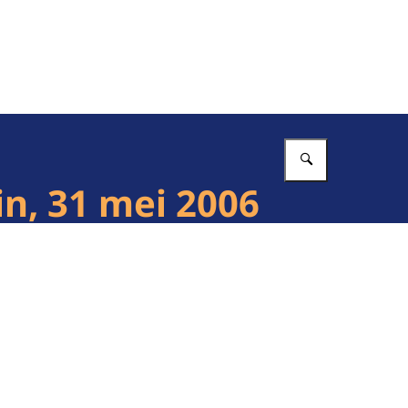
Vul in wat 
n, 31 mei 2006