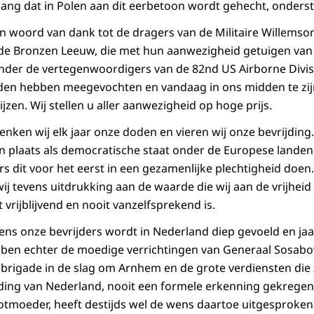
ang dat in Polen aan dit eerbetoon wordt gehecht, onders
en woord van dank tot de dragers van de Militaire Willemso
 de Bronzen Leeuw, die met hun aanwezigheid getuigen van
zonder de vertegenwoordigers van de 82nd US Airborne Divisi
den hebben meegevochten en vandaag in ons midden te zi
ijzen. Wij stellen u aller aanwezigheid op hoge prijs.
nken wij elk jaar onze doden en vieren wij onze bevrijding.
n plaats als democratische staat onder de Europese lande
s dit voor het eerst in een gezamenlijke plechtigheid doen.
wij tevens uitdrukking aan de waarde die wij aan de vrijhei
t vrijblijvend en nooit vanzelfsprekend is.
ns onze bevrijders wordt in Nederland diep gevoeld en jaar
ben echter de moedige verrichtingen van Generaal Sosabow
brigade in de slag om Arnhem en de grote verdiensten die
ding van Nederland, nooit een formele erkenning gekregen
otmoeder, heeft destijds wel de wens daartoe uitgesproken 