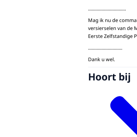
...............................
Mag ik nu de command
versierselen van de 
Eerste Zelfstandige 
............................
Dank u wel.
Hoort bij