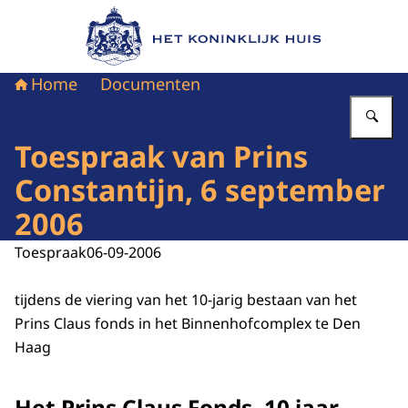
Naar de homepage van Het Koninklijk Huis
Home
Documenten
Vu
Toespraak van Prins
Constantijn, 6 september
2006
Toespraak
06-09-2006
tijdens de viering van het 10-jarig bestaan van het
Prins Claus fonds in het Binnenhofcomplex te Den
Haag
Het Prins Claus Fonds, 10 jaar