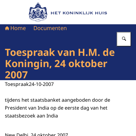
Naar de homepage van Het Koninklijk Huis
Home
Documenten
Vu
Toespraak van H.M. de
Koningin, 24 oktober
2007
Toespraak
24-10-2007
tijdens het staatsbanket aangeboden door de
President van India op de eerste dag van het
staatsbezoek aan India
New Delhi, 24 oktober 2007