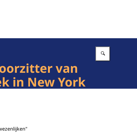
Vul in wat 
oorzitter van
ek in New York
wezenlijken"