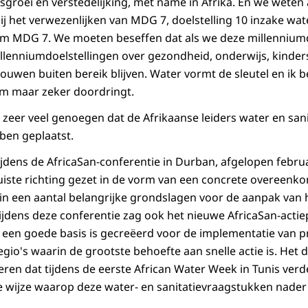
sgroei en verstedelijking, met name in Afrika. En we weten 
bij het verwezenlijken van MDG 7, doelstelling 10 inzake wat
 om MDG 7. We moeten beseffen dat als we deze millenniumd
llenniumdoelstellingen over gezondheid, onderwijs, kinders
uwen buiten bereik blijven. Water vormt de sleutel en ik be
am maar zeker doordringt.
zeer veel genoegen dat de Afrikaanse leiders water en sani
ben geplaatst.
jdens de AfricaSan-conferentie in Durban, afgelopen februar
juiste richting gezet in de vorm van een concrete overeenko
rin een aantal belangrijke grondslagen voor de aanpak van 
Tijdens deze conferentie zag ook het nieuwe AfricaSan-acti
 een goede basis is gecreëerd voor de implementatie van p
gio's waarin de grootste behoefte aan snelle actie is. Het
ren dat tijdens de eerste African Water Week in Tunis ver
e wijze waarop deze water- en sanitatievraagstukken nade