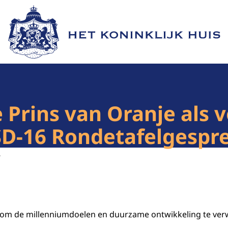
Naar de homepage van Het Koninklijk Huis
 Prins van Oranje als v
SD-16 Rondetafelgespr
8
a om de millenniumdoelen en duurzame ontwikkeling te ver