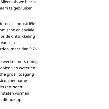
Alleen als we hierin
zaam te gebruiken
ren, is industriële
nomische en sociale
oor de ontwikkeling
van zijn
orden, meer dan 96%
nde werknemers nodig.
gebied van water en
che groei, toegang
isico, met name
derzettingen.
erstaten vormen
n dit ook op