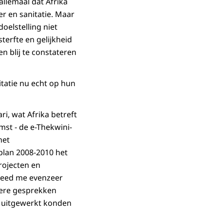
allemaal dat Afrika
er en sanitatie. Maar
oelstelling niet
terfte en gelijkheid
n blij te constateren
tatie nu echt op hun
i, wat Afrika betreft
mst - de e-Thekwini-
het
eplan 2008-2010 het
rojecten en
 deed me evenzeer
dere gesprekken
r uitgewerkt konden