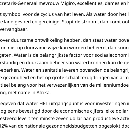
retaris-Generaal mevrouw Migiro, excellenties, dames en 
 symbool voor de cyclus van het leven. Als water door het
 land gevoed en gereinigd. Stopt de stroom, dan komt ook
nvervangbaar.
ver duurzame ontwikkeling hebben, dan staat water bovena
ron niet op duurzame wijze kan worden beheerd, dan kun
geten. Water is de belangrijkste factor voor sociaaleconom
erstandig en duurzaam beheer van waterbronnen kan de ge
eperken. Water en sanitatie leveren bovendien de belangri
de gezondheid en het op grote schaal terugdringen van ar
ntieel belang voor het verwezenlijken van de millenniumdoel
g, met name in Afrika.
egeven dat water HET uitgangspunt is voor investeringen 
og eens bevestigd door de economische cijfers: elke dollar 
esteerd levert ten minste zeven dollar aan productieve activi
 12% van de nationale gezondheidsbudgetten opgeslokt doo