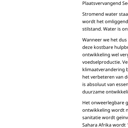
Plaatsvervangend Sec
Stromend water staat
wordt het omliggende
stilstand. Water is o
Wanneer we het dus o
deze kostbare hulpb
ontwikkeling wel ver
voedselproductie. V
klimaatverandering b
het verbeteren van 
is absoluut van esse
duurzame ontwikkelin
Het onweerlegbare g
ontwikkeling wordt n
sanitatie wordt geïnv
Sahara Afrika wordt