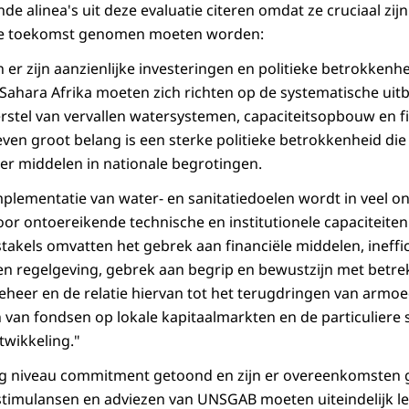
nde alinea's uit deze evaluatie citeren omdat ze cruciaal zij
 de toekomst genomen moeten worden:
 en er zijn aanzienlijke investeringen en politieke betrokkenh
Sahara Afrika moeten zich richten op de systematische uit
herstel van vervallen watersystemen, capaciteitsopbouw en f
ven groot belang is een sterke politieke betrokkenheid die
er middelen in nationale begrotingen.
mplementatie van water- en sanitatiedoelen wordt in veel o
oor ontoereikende technische en institutionele capaciteiten
akels omvatten het gebrek aan financiële middelen, ineffici
n regelgeving, gebrek aan begrip en bewustzijn met betre
heer en de relatie hiervan tot het terugdringen van armoe
n van fondsen op lokale kapitaalmarkten en de particuliere
twikkeling."
oog niveau commitment getoond en zijn er overeenkomsten g
timulansen en adviezen van UNSGAB moeten uiteindelijk le