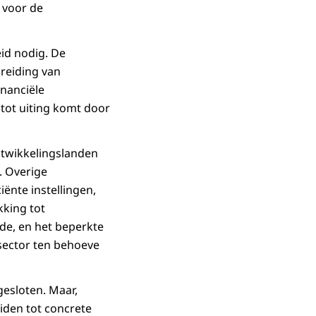
n voor de
eid nodig. De
breiding van
inanciële
 tot uiting komt door
ntwikkelingslanden
. Overige
ënte instellingen,
kking tot
de, en het beperkte
 sector ten behoeve
esloten. Maar,
iden tot concrete