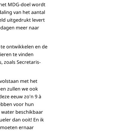
s het MDG-doel wordt
aling van het aantal
geld uitgedrukt levert
n dagen meer naar
 te ontwikkelen en de
ieren te vinden
 zoals Secretaris-
 volstaan met het
en zullen we ook
deze eeuw zo'n 9 à
hebben voor hun
r water beschikbaar
ler dan ooit! En ik
e moeten ernaar