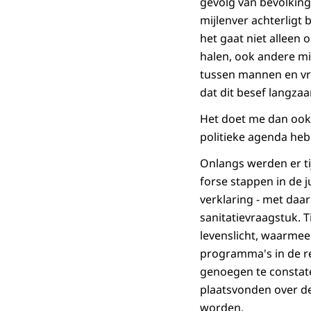
gevolg van bevolking
mijlenver achterligt 
het gaat niet alleen
halen, ook andere mi
tussen mannen en vro
dat dit besef langza
Het doet me dan ook 
politieke agenda heb
Onlangs werden er ti
forse stappen in de 
verklaring - met daa
sanitatievraagstuk. 
levenslicht, waarmee
programma's in de re
genoegen te constate
plaatsvonden over d
worden.