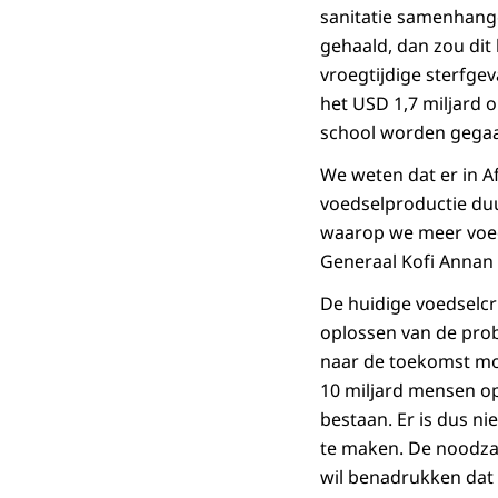
sanitatie samenhang
gehaald, dan zou dit 
vroegtijdige sterfgeva
het USD 1,7 miljard 
school worden gega
We weten dat er in A
voedselproductie duu
waarop we meer voed
Generaal Kofi Annan 
De huidige voedselcri
oplossen van de pro
naar de toekomst moe
10 miljard mensen o
bestaan. Er is dus n
te maken. De noodzaa
wil benadrukken dat 