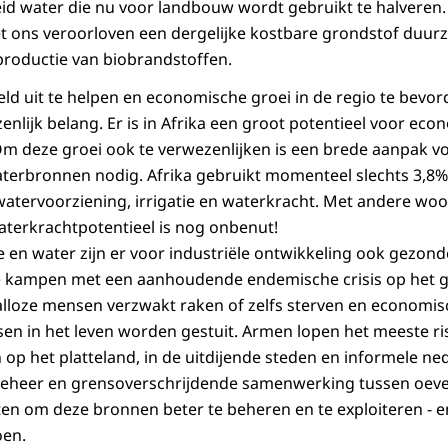
id water die nu voor landbouw wordt gebruikt te halveren. 
t ons veroorloven een dergelijke kostbare grondstof duur
 productie van biobrandstoffen.
 uit te helpen en economische groei in de regio te bevorde
nlijk belang. Er is in Afrika een groot potentieel voor eco
Om deze groei ook te verwezenlijken is een brede aanpak v
terbronnen nodig. Afrika gebruikt momenteel slechts 3,8% 
atervoorziening, irrigatie en waterkracht. Met andere wo
aterkrachtpotentieel is nog onbenut!
 en water zijn er voor industriële ontwikkeling ook gezo
 te kampen met een aanhoudende endemische crisis op het 
alloze mensen verzwakt raken of zelfs sterven en economis
sen in het leven worden gestuit. Armen lopen het meeste r
op het platteland, in de uitdijende steden en informele ne
eheer en grensoverschrijdende samenwerking tussen oev
en om deze bronnen beter te beheren en te exploiteren - e
oen.