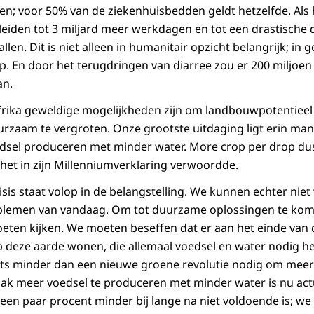
en; voor 50% van de ziekenhuisbedden geldt hetzelfde. Al
leiden tot 3 miljard meer werkdagen en tot een drastische d
llen. Dit is niet alleen in humanitair opzicht belangrijk; in 
op. En door het terugdringen van diarree zou er 200 miljoe
an.
frika geweldige mogelijkheden zijn om landbouwpotentieel
rzaam te vergroten. Onze grootste uitdaging ligt erin man
sel produceren met minder water. More crop per drop dus,
het in zijn Millenniumverklaring verwoordde.
sis staat volop in de belangstelling. We kunnen echter niet
blemen van vandaag. Om tot duurzame oplossingen te kom
ten kijken. We moeten beseffen dat er aan het einde van 
p deze aarde wonen, die allemaal voedsel en water nodig 
iets minder dan een nieuwe groene revolutie nodig om mee
k meer voedsel te produceren met minder water is nu actue
een paar procent minder bij lange na niet voldoende is; w