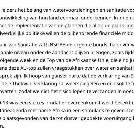
 leiders het belang van watervoorzieningen en sanitatie vo
ontwikkeling van hun land eenmaal onderkennen, kunnen d
et de implementatie van de plannen die al op de plank ligg
werkelijke politieke wil en de bijbehorende financiële midd
e Jaar van Sanitatie zal UNSGAB de urgente boodschap over w
ionale niveau onder de aandacht blijven brengen, zoals tijd
volgende week en de Top van de Afrikaanse Unie, die eind ju
dens deze AU-top zullen vraagstukken over water en sanitati
rek zijn. Ik hoop van ganser harte dat de verklaring van 
n de e-Thekwini-verklaring zal weerspiegelen en een solide f
atten, zodat we niet het risico lopen te verzanden in goe
-13 was een succes omdat er overeenkomst werd bereikt 
tatieagenda met name Afrika in een stimulans te geven. D
ie plaatsgevonden van de tot dusver geboekte vooruitgang b
n.