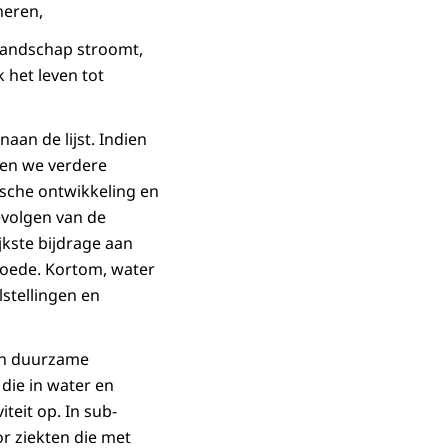
heren,
 landschap stroomt,
 het leven tot
an de lijst. Indien
nen we verdere
ische ontwikkeling en
volgen van de
jkste bijdrage aan
moede. Kortom, water
stellingen en
in duurzame
die in water en
teit op. In sub-
r ziekten die met