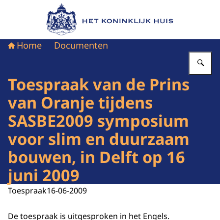
Naar de homepage van Het Koninklijk Huis
Home
Documenten
Vu
Toespraak van de Prins
van Oranje tijdens
SASBE2009 symposium
voor slim en duurzaam
bouwen, in Delft op 16
juni 2009
Toespraak
16-06-2009
De toespraak is uitgesproken in het Engels.