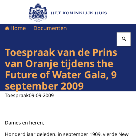
Naar de homepage van Het Koninklijk Huis
Home
Documenten
Vu
Toespraak van de Prins
van Oranje tijdens the
Future of Water Gala, 9
september 2009
Toespraak
09-09-2009
Dames en heren,
Honderd jaar geleden, in september 1909, vierde New