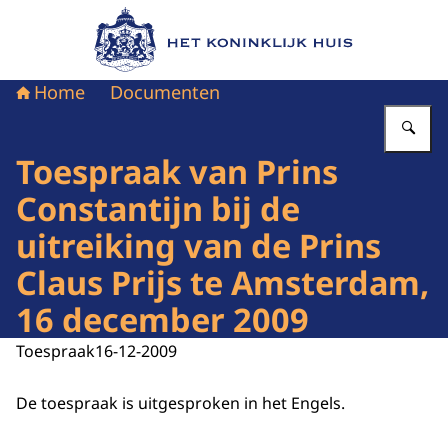
Naar de homepage van Het Koninklijk Huis
Home
Documenten
Vu
Toespraak van Prins
Constantijn bij de
uitreiking van de Prins
Claus Prijs te Amsterdam,
16 december 2009
Toespraak
16-12-2009
De toespraak is uitgesproken in het Engels.